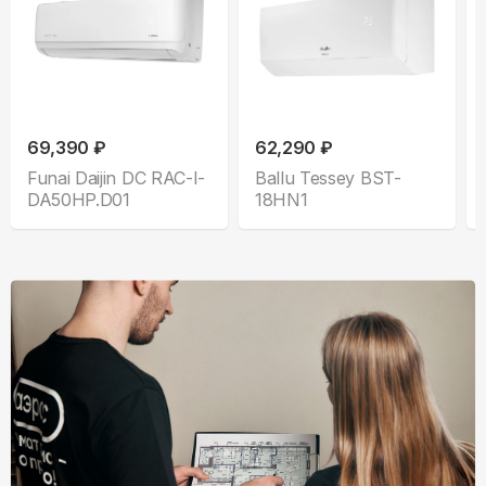
69,390 ₽
62,290 ₽
Funai Daijin DC RAC-I-
Ballu Tessey BST-
DA50HP.D01
18HN1