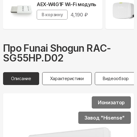
AEX-W4G1F Wi-Fi модуль
4,190
₽
В корзину
Про
Funai
Shogun RAC-
SG55HP.D02
Описание
Характеристики
Видеообзор
Ионизатор
Завод "Hisense"