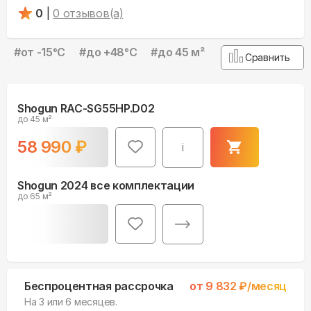
0
|
0
отзывов(а)
#
от -15°С
#
до +48°С
#
до 45 м²
Сравнить
Shogun RAC-SG55HP.D02
до 45 м²
58 990
₽
i
Shogun 2024 все комплектации
до 65 м²
Беспроцентная рассрочка
от
9 832
₽/месяц
На 3 или 6 месяцев.