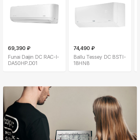
69,390 ₽
74,490 ₽
Funai Daijin DC RAC-I-
Ballu Tessey DC BSTI-
DA50HP.D01
18HN8