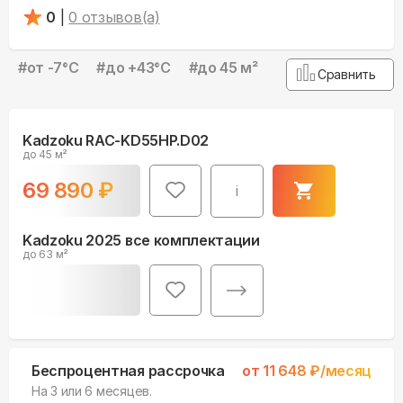
0
|
0
отзывов(а)
#
от -7°С
#
до +43°С
#
до 45 м²
Сравнить
Kadzoku RAC-KD55HP.D02
до 45 м²
69 890
₽
i
Kadzoku 2025 все комплектации
до 63 м²
Беспроцентная рассрочка
от
11 648
₽/месяц
На 3 или 6 месяцев.