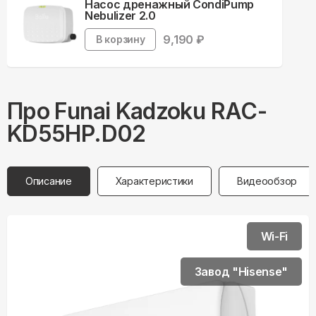
Насос дренажный CondiPump
Nebulizer 2.0
9,190
₽
В корзину
Про
Funai
Kadzoku RAC-
KD55HP.D02
Описание
Характеристики
Видеообзор
Wi-Fi
Завод "Hisense"