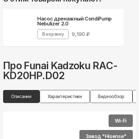
Насос дренажный CondiPump
Nebulizer 2.0
9,190
₽
В корзину
Про
Funai
Kadzoku RAC-
KD20HP.D02
Описание
Характеристики
Видеообзор
Wi-Fi
Завод "Hisense"