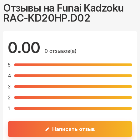
RAC-KD20HP.D02
0.00
0
отзывов(а)
5
4
3
2
1
Написать отзыв
Отзывы могут оставлять только те, кто купил
товар. Так мы формируем честный рейтинг.