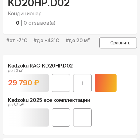
0
|
0
отзывов(а)
#
от -7°С
#
до +43°С
#
до 20 м²
Сравнить
Kadzoku RAC-KD20HP.D02
до 20 м²
29 790
₽
i
Kadzoku 2025 все комплектации
до 63 м²
Беспроцентная рассрочка
от
4 965
₽/месяц
На 3 или 6 месяцев.