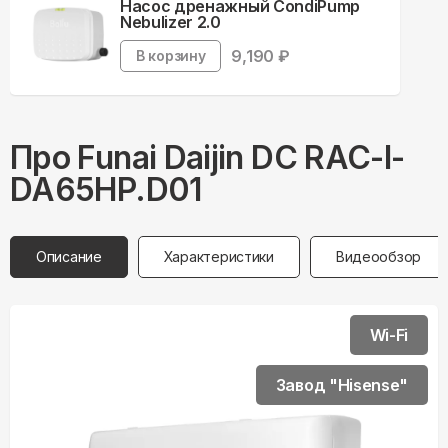
Насос дренажный CondiPump
Nebulizer 2.0
9,190
₽
В корзину
Про
Funai
Daijin DC RAC-I-
DA65HP.D01
Описание
Характеристики
Видеообзор
Wi-Fi
Завод "Hisense"