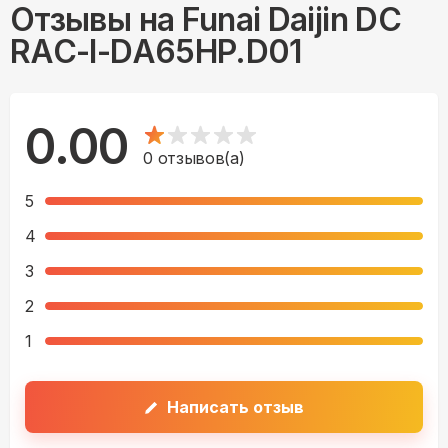
Отзывы на
Funai Daijin DC
RAC-I-DA65HP.D01
0.00
0
отзывов(а)
5
4
3
2
1
Написать отзыв