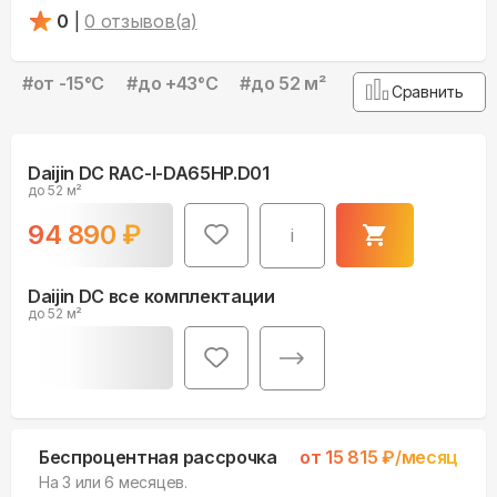
0
|
0
отзывов(а)
#
от -15°С
#
до +43°С
#
до 52 м²
Сравнить
Daijin DC RAC-I-DA65HP.D01
до 52 м²
94 890
₽
i
Daijin DC все комплектации
до 52 м²
Беспроцентная рассрочка
от
15 815
₽/месяц
На 3 или 6 месяцев.