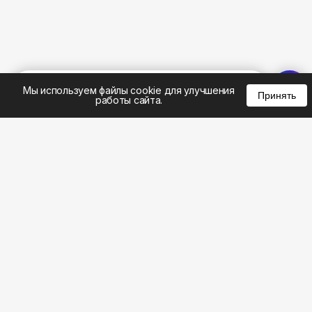
%
0
0
0
Мы используем файлы cookie для улучшения
Принять
работы сайта.
8 (495) 185-02-02
8 (800) 301-22-62
WhatsApp: 8 (999) 833-22-62
info@aeros.su
Политика конфиденциальности