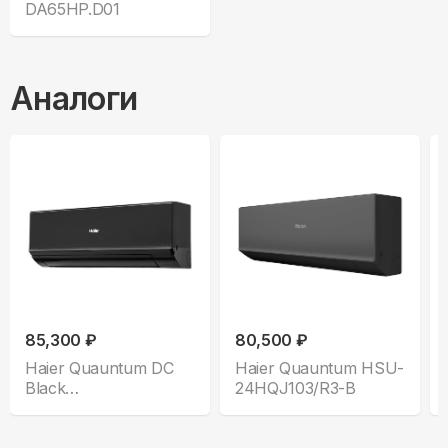
DA65HP.D01
Аналоги
85,300 ₽
80,500 ₽
Haier Quauntum DC
Haier Quauntum HSU-
Black
24HQJ103/R3-B
AS70HQJ2HRA-B