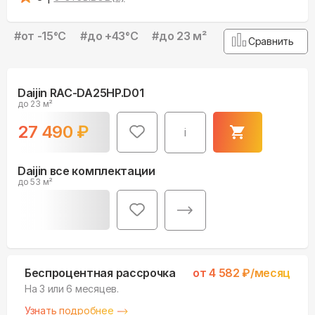
#
от -15°С
#
до +43°С
#
до 23 м²
Сравнить
Daijin RAC-DA25HP.D01
до 23 м²
27 490
₽
i
Daijin все комплектации
до 53 м²
Беспроцентная рассрочка
от
4 582
₽/месяц
На 3 или 6 месяцев.
Узнать подробнее