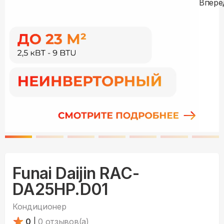
Funai Daijin RAC-
DA25HP.D01
Кондиционер
0
|
0
отзывов(а)