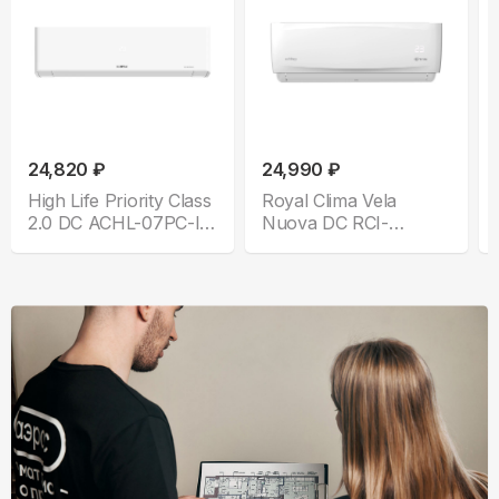
24,820 ₽
24,990 ₽
High Life Priority Class
Royal Clima Vela
2.0 DC ACHL-07PС-I-
Nuova DC RCI-
CHDV03S
VNE28HN