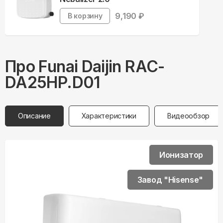
9,190
₽
В корзину
Про
Funai
Daijin RAC-
DA25HP.D01
Описание
Характеристики
Видеообзор
Ионизатор
Завод "Hisense"