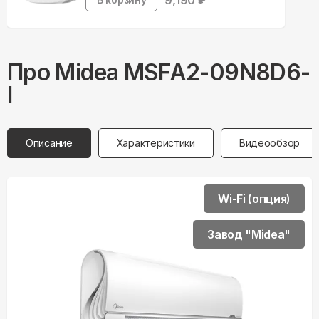
9,190
₽
Про
Midea
MSFA2-09N8D6-
I
Описание
Характеристики
Видеообзор
Wi-Fi (опция)
Завод "Midea"