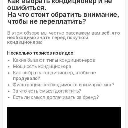
Как выбрать кондиционер и не
ошибиться.
На что стоит обратить внимание,
чтобы не переплатить?
В этом обзоре мы честно расскажем вам
всё, что
необходимо знать перед покупкой
кондиционера:
Несколько тезисов из видео:
Какие бывают
типы
кондиционеров
Мощность кондиционера
Как выбрать кондиционер, чтобы
не
продувало?
Фильтрация: необходимость или маркетинг?
За что есть смысл доплатить?
Есть ли смысл доплачивать за бренд?