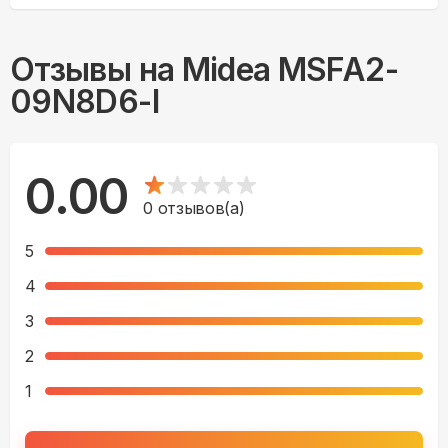
Отзывы на
Midea MSFA2-
09N8D6-I
0.00
0
отзывов(а)
5
4
3
2
1