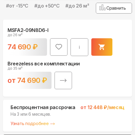
#
от -15°С
#
до +50°С
#
до 26 м²
Сравнить
MSFA2-09N8D6-I
до 26 м²
74 690
₽
i
Breezeless все комплектации
до 35 м²
от
74 690
₽
Беспроцентная рассрочка
от
12 448
₽/месяц
На 3 или 6 месяцев.
Узнать подробнее