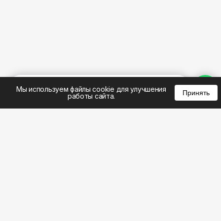
%
0
0
0
Мы используем файлы cookie для улучшения
Принять
работы сайта.
8 (495) 185-02-02
8 (800) 301-22-62
WhatsApp: 8 (999) 833-22-62
info@aeros.su