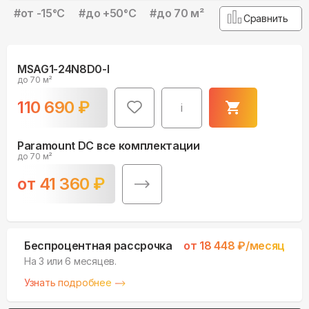
#
от -15°С
#
до +50°С
#
до 70 м²
Сравнить
MSAG1-24N8D0-I
до 70 м²
110 690
₽
i
Paramount DC все комплектации
до 70 м²
от
41 360
₽
Беспроцентная рассрочка
от
18 448
₽/месяц
На 3 или 6 месяцев.
Узнать подробнее