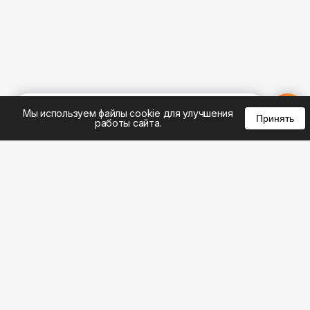
%
0
0
0
Мы используем файлы cookie для улучшения
Принять
работы сайта.
8 (495) 185-02-02
8 (800) 301-22-62
WhatsApp: 8 (999) 833-22-62
info@aeros.su
Политика конфиденциальности