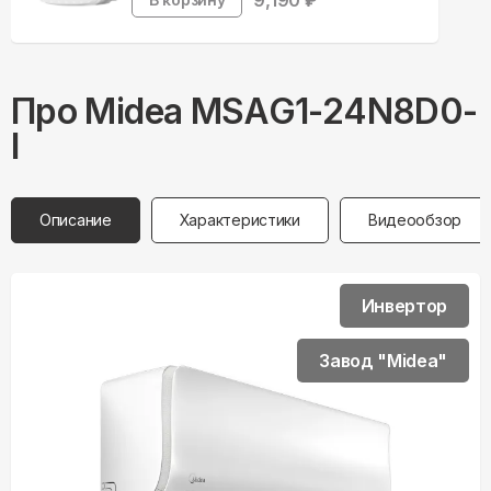
9,190
₽
Про
Midea
MSAG1-24N8D0-
I
Описание
Характеристики
Видеообзор
Инвертор
Завод "Midea"