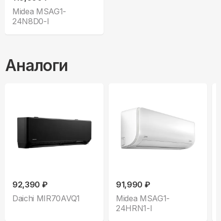
Midea MSAG1-
24N8D0-I
Аналоги
92,390 ₽
91,990 ₽
Daichi MIR70AVQ1
Midea MSAG1-
24HRN1-I