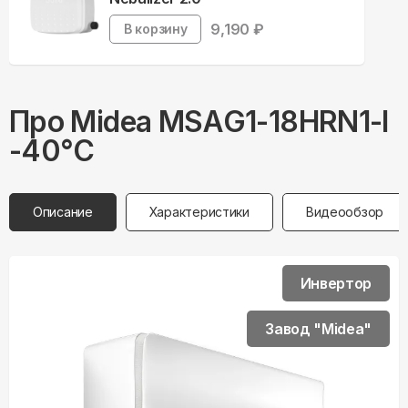
9,190
₽
В корзину
Про
Midea
MSAG1-18HRN1-I
-40°С
Описание
Характеристики
Видеообзор
Инвертор
Завод "Midea"