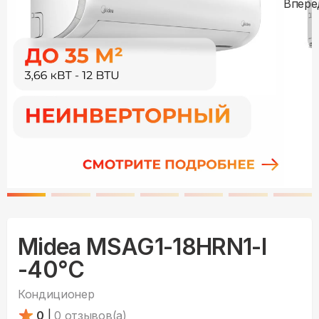
Midea MSAG1-18HRN1-I
-40°С
Кондиционер
0
|
0
отзывов(а)