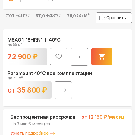
#
от -40°С
#
до +43°С
#
до 55 м²
Сравнить
MSAG1-18HRN1-I -40°С
до 55 м²
72 900
₽
i
Paramount 40°С все комплектации
до 70 м²
от
35 800
₽
Беспроцентная рассрочка
от
12 150
₽/месяц
На 3 или 6 месяцев.
Узнать подробнее