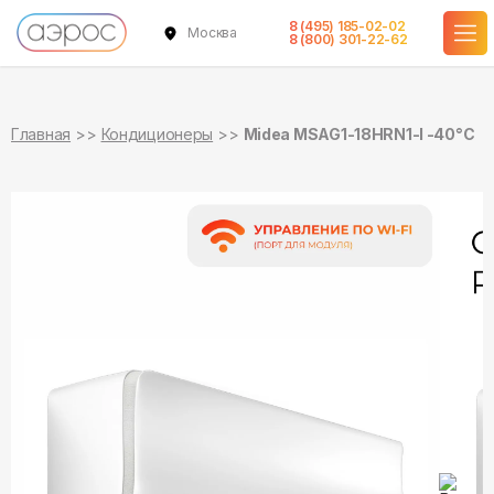
8 (495) 185-02-02
Москва
в наличии
в наличии
8 (800) 301-22-62
Главная
Кондиционеры
Midea MSAG1-18HRN1-I -40°С