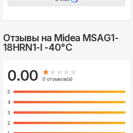
Отзывы на
Midea MSAG1-
18HRN1-I -40°С
0.00
0
отзывов(а)
5
4
3
2