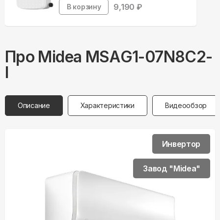
9,190
₽
В корзину
Про
Midea
MSAG1-07N8C2-
I
Описание
Характеристики
Видеообзор
Инвертор
Завод "Midea"