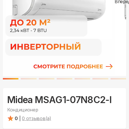
Midea MSAG1-07N8C2-I
Кондиционер
0
|
0
отзывов(а)