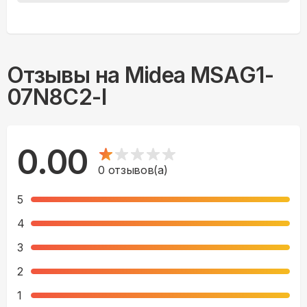
Отзывы на
Midea MSAG1-
07N8C2-I
0.00
0
отзывов(а)
5
4
3
2
1