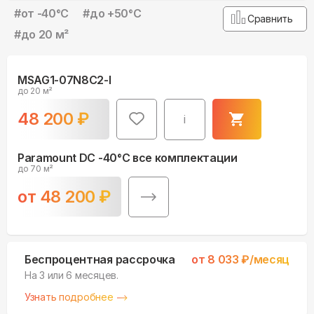
#
от -40°С
#
до +50°С
Сравнить
#
до 20 м²
MSAG1-07N8C2-I
до 20 м²
48 200
₽
i
Paramount DC -40°С все комплектации
до 70 м²
от
48 200
₽
Беспроцентная рассрочка
от
8 033
₽/месяц
На 3 или 6 месяцев.
Узнать подробнее