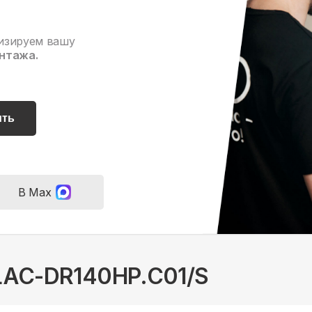
изируем вашу
нтажа.
ить
В Max
 LAC-DR140HP.C01/S