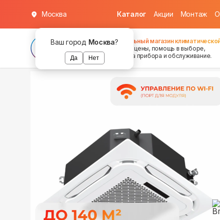
Москва
Каталог
Акции
Монтаж
О
в наличии
в наличии
Федеральный магазин климатической
Ваш город
Москва
?
хорошие цены, помощь в выборе,
установка прибора и обслуживание.
Да
Нет