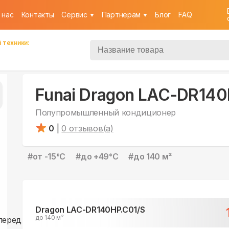
 нас
Контакты
Cервис
Партнерам
Блог
FAQ
 техники:
Funai Dragon LAC-DR140
Полупромышленный кондиционер
0
|
0
отзывов(а)
#
от -15°С
#
до +49°С
#
до 140 м²
Dragon LAC-DR140HP.C01/S
до 140 м²