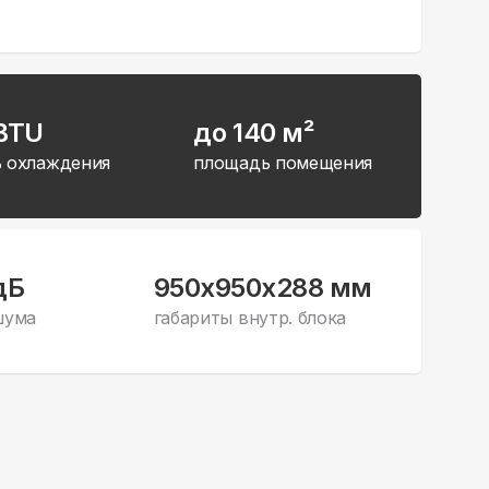
 BTU
до 140 м²
 охлаждения
площадь помещения
дБ
950x950x288 мм
шума
габариты внутр. блока