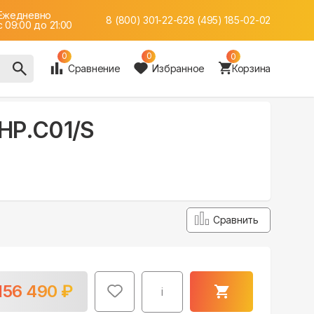
Ежедневно
8 (800) 301-22-62
8 (495) 185-02-02
c 09:00 до 21:00
0
0
0
Сравнение
Избранное
Корзина
HP.C01/S
Сравнить
156 490
₽
i