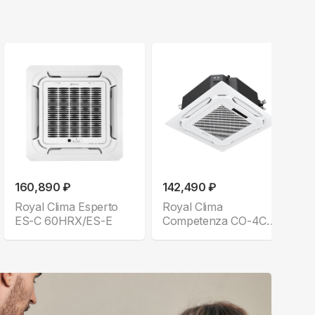
160,890 ₽
142,490 ₽
Royal Clima Esperto
Royal Clima
ES-C 60HRX/ES-E
Competenza CO-4C
48HNXA/CO-E