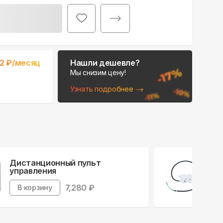
Поможем выбрать
2
₽/месяц
Нашли дешевле?
место для монтажа:
Мы снизим цену!
В Telegram
Узнать подробнее
В WhatsApp
Дистанционный пульт
Wi-
управления
В
7,280
₽
В корзину