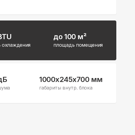
BTU
до 100 м²
 охлаждения
площадь помещения
дБ
1000x245x700 мм
шума
габариты внутр. блока