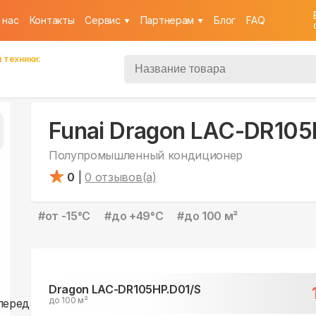
 нас
Контакты
Cервис
Партнерам
Блог
FAQ
 техники:
Funai Dragon LAC-DR105
Полупромышленный кондиционер
0
|
0
отзывов(а)
#
от -15°С
#
до +49°С
#
до 100 м²
Dragon LAC-DR105HP.D01/S
до 100 м²