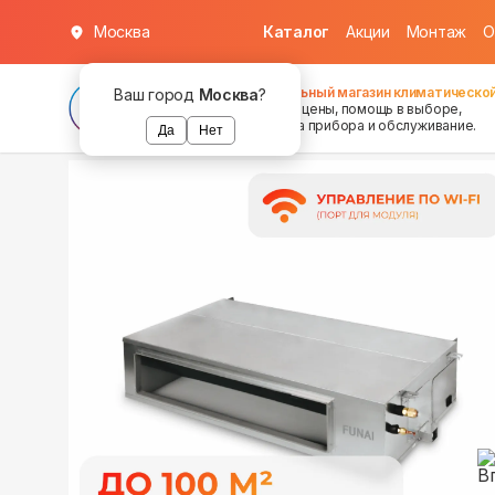
Москва
Каталог
Акции
Монтаж
О
в наличии
в наличии
Федеральный магазин климатической
Ваш город
Москва
?
хорошие цены, помощь в выборе,
установка прибора и обслуживание.
Да
Нет