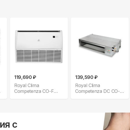
119,690 ₽
139,590 ₽
Royal Clima
Royal Clima
Competenza CO-F
Competenza DC CO-D
36HNX/CO-E
36HNDI
ия с