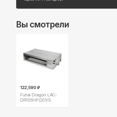
Вы смотрели
122,590 ₽
Funai Dragon LAC-
DR105HP.D01/S