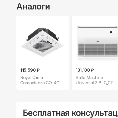
Аналоги
115,590 ₽
131,100 ₽
Royal Clima
Ballu Machine
Competenza CO-4C
Universal 3 BLC_CF-
36HNXA/CO-E
36H_N1
Бесплатная консультац