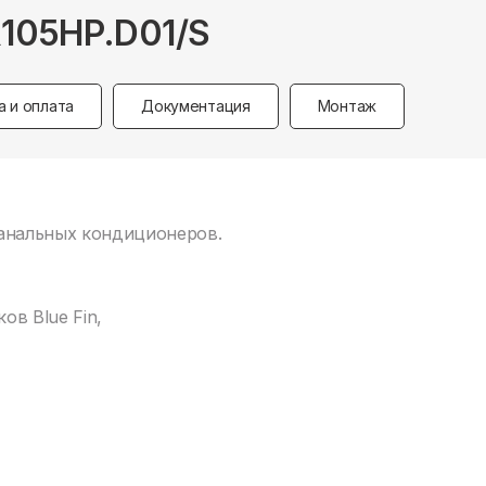
105HP.D01/S
а и оплата
Документация
Монтаж
канальных кондиционеров.
в Blue Fin,