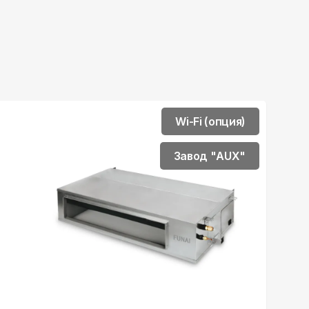
Wi-Fi (опция)
Завод "AUX"