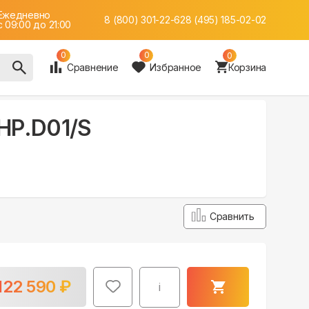
Ежедневно
8 (800) 301-22-62
8 (495) 185-02-02
c 09:00 до 21:00
0
0
0
Сравнение
Избранное
Корзина
HP.D01/S
Сравнить
122 590
₽
i