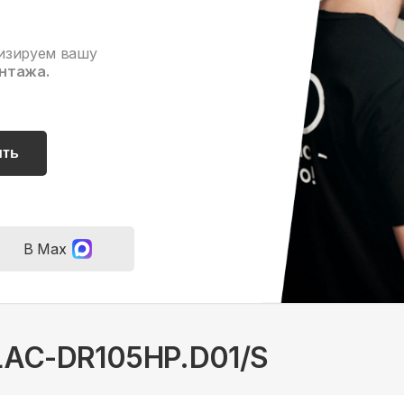
изируем вашу
нтажа.
ить
В Max
 LAC-DR105HP.D01/S