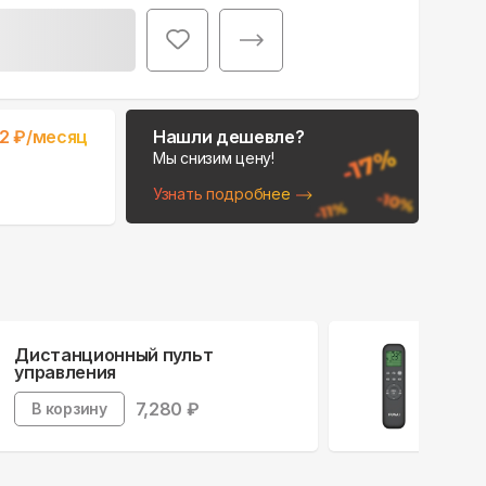
Поможем выбрать
2
₽/месяц
Нашли дешевле?
место для монтажа:
Мы снизим цену!
В Telegram
Узнать подробнее
В WhatsApp
Дистанционный пульт
ИК 
управления
В 
7,280
₽
В корзину