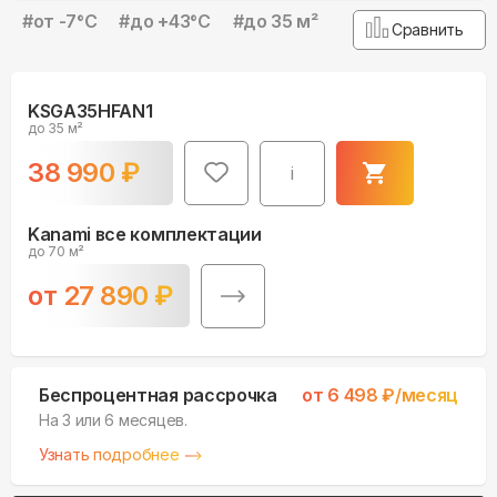
#
от -7°С
#
до +43°С
#
до 35 м²
Сравнить
KSGA35HFAN1
до 35 м²
38 990
₽
i
Kanami все комплектации
до 70 м²
от
27 890
₽
Беспроцентная рассрочка
от
6 498
₽/месяц
На 3 или 6 месяцев.
Узнать подробнее