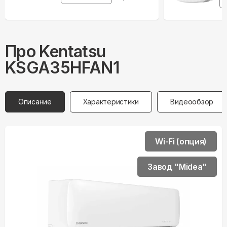
Про
Kentatsu
KSGA35HFAN1
Описание
Характеристики
Видеообзор
Wi-Fi (опция)
Завод "Midea"