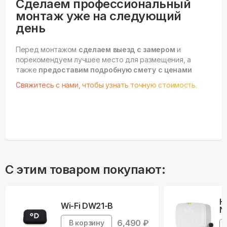
Сделаем профессиональный
монтаж уже на следующий
день
Перед монтажом
сделаем выезд с замером
и
порекомендуем лучшее место для размещения, а
также
предоставим подробную смету с ценами
Свяжитесь с нами, чтобы узнать точную стоимость.
С этим товаром покупают:
Н
Wi-Fi DW21-B
N
6,490
₽
В корзину