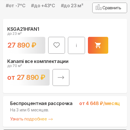
#
от -7°С
#
до +43°С
#
до 23 м²
Сравнить
KSGA21HFAN1
до 23 м²
27 890
₽
i
Kanami все комплектации
до 70 м²
от
27 890
₽
Беспроцентная рассрочка
от
4 648
₽/месяц
На 3 или 6 месяцев.
Узнать подробнее