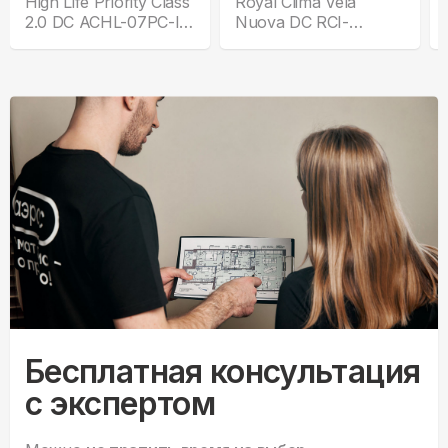
High Life Priority Class
Royal Clima Vela
2.0 DC ACHL-07PС-I-
Nuova DC RCI-
CHDV03S
VNE28HN
Бесплатная консультация
с экспертом