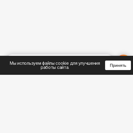
%
0
0
0
Мы используем файлы cookie для улучшения
Принять
работы сайта.
8 (495) 185-02-02
8 (800) 301-22-62
WhatsApp: 8 (999) 833-22-62