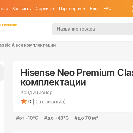
 нас
Контакты
Cервис
Партнерам
Блог
FAQ
 техники:
assic A все комплектации
Hisense Neo Premium Clas
комплектации
Кондиционер
0
|
0
отзывов(а)
#
от -10°С
#
до +43°С
#
до 70 м²