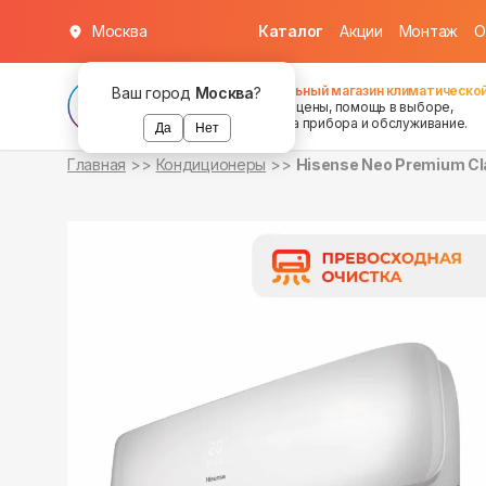
Москва
Каталог
Акции
Монтаж
О
в наличии
в наличии
в наличии
в наличии
в наличии
Федеральный магазин климатической
Ваш город
Москва
?
хорошие цены, помощь в выборе,
установка прибора и обслуживание.
Да
Нет
Главная
Кондиционеры
Hisense Neo Premium Cl