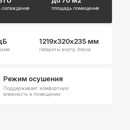
 BTU
до 70 м2
 охлаждения
площадь помещения
дБ
1219x320x235 мм
шума
габариты внутр. блока
Режим осушения
Поддерживает комфортную
влажность в помещении.