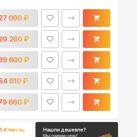
27 090
₽
29 260
₽
Поможем выбрать
39 600
₽
место для монтажа:
В Telegram
64 010
₽
В WhatsApp
79 660
₽
15
₽/месяц
Нашли дешевле?
Мы снизим цену!