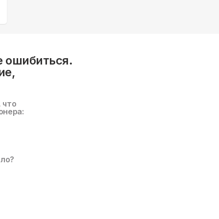
е ошибиться.
ие,
, что
онера:
ало?