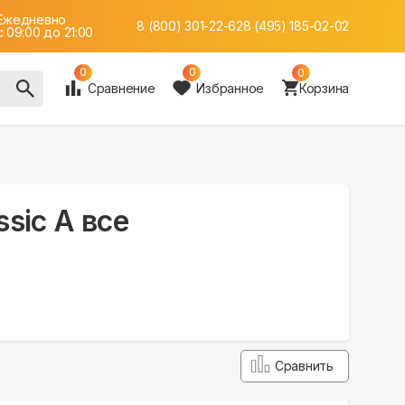
Ежедневно
8 (800) 301-22-62
8 (495) 185-02-02
c 09:00 до 21:00
0
0
0
Сравнение
Избранное
Корзина
sic A все
Сравнить