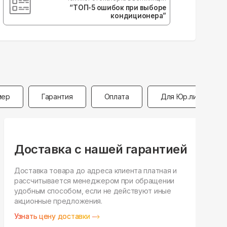
“ТОП-5 ошибок при выборе
кондиционера”
мер
Гарантия
Оплата
Для Юр.лиц
Доставка с нашей гарантией
Доставка товара до адреса клиента платная и
рассчитывается менеджером при обращении
Н
удобным способом, если не действуют иные
п
акционные предложения.
у
Узнать цену доставки
З