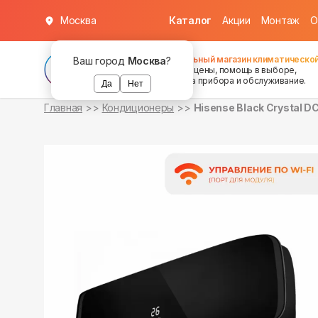
Москва
Каталог
Акции
Монтаж
О
в наличии
в наличии
Федеральный магазин климатической
Ваш город
Москва
?
хорошие цены, помощь в выборе,
установка прибора и обслуживание.
Да
Нет
Главная
Кондиционеры
Hisense Black Crystal