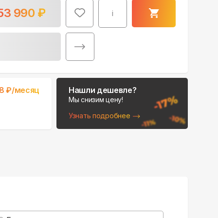
53 990
₽
i
Поможем выбрать
8
₽/месяц
Нашли дешевле?
место для монтажа:
Мы снизим цену!
В Telegram
Узнать подробнее
В WhatsApp