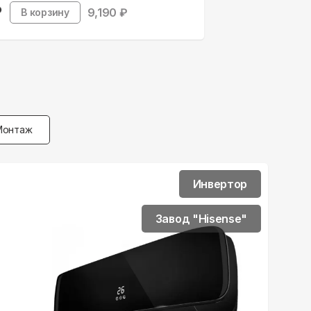
9,190
₽
В корзину
Монтаж
Инвертор
Завод "Hisense"