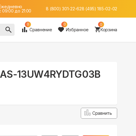
Ежедневно
8 (800) 301-22-62
8 (495) 185-02-02
c 09:00 до 21:00
0
0
0
Сравнение
Избранное
Корзина
 DC AS-13UW4RYDTG03B
Сравнить