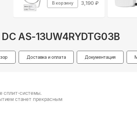
3,190
₽
В корзину
tal DC AS-13UW4RYDTG03B
зор
Доставка и оплата
Документация
ное сплит-системы.
ытием станет прекрасным