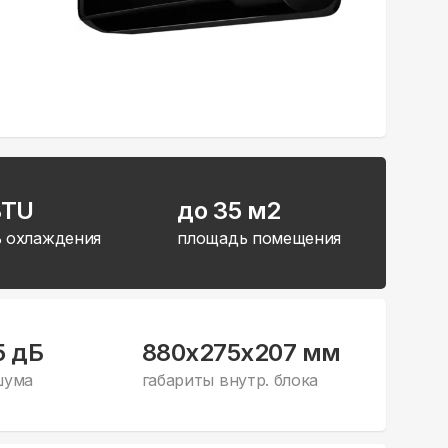
BTU
до 35 м2
 охлаждения
площадь помещения
5 дБ
880x275x207 мм
шума
габариты внутр. блока