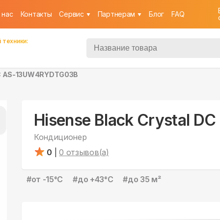
 нас
Контакты
Cервис
Партнерам
Блог
FAQ
 техники:
 DC AS-13UW4RYDTG03B
Hisense Black Crystal
Кондиционер
0
|
0
отзывов(а)
#
от -15°С
#
до +43°С
#
до 35 м²