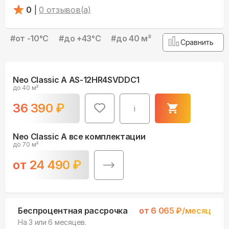
0
|
0
отзывов(а)
#
от -10°С
#
до +43°С
#
до 40 м²
Сравнить
Neo Classic A AS-12HR4SVDDC1
до 40 м²
36 390
₽
i
Neo Classic A все комплектации
до 70 м²
от
24 490
₽
Беспроцентная рассрочка
от
6 065
₽/месяц
На 3 или 6 месяцев.