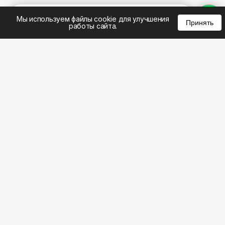
%
0
0
0
Мы используем файлы cookie для улучшения
Принять
работы сайта.
8 (495) 185-02-02
8 (800) 301-22-62
WhatsApp: 8 (999) 833-22-62
info@aeros.su
Политика конфиденциальности
1-й Волоколамский проезд, 10с16 метро
Панфиловская
Честные обзоры на климатическую технику: