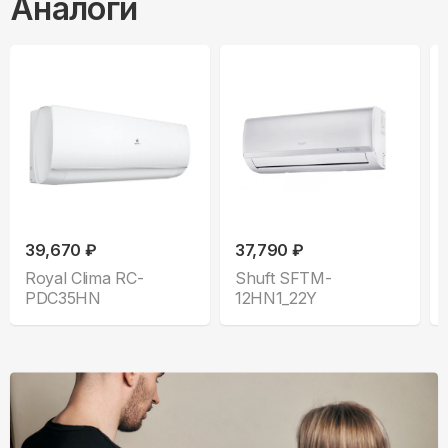
Аналоги
39,670 ₽
37,790 ₽
Royal Clima RC-
Shuft SFTM-
PDC35HN
12HN1_22Y