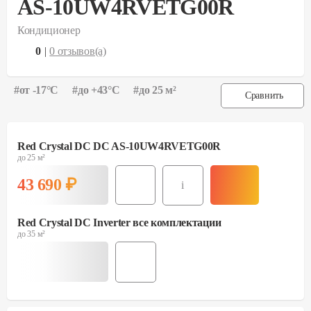
AS-10UW4RVETG00R
Кондиционер
0
|
0
отзывов(а)
#
от -17°С
#
до +43°С
#
до 25 м²
Сравнить
Red Crystal DC DC AS-10UW4RVETG00R
до 25 м²
43 690
₽
i
Red Crystal DC Inverter все комплектации
до 35 м²