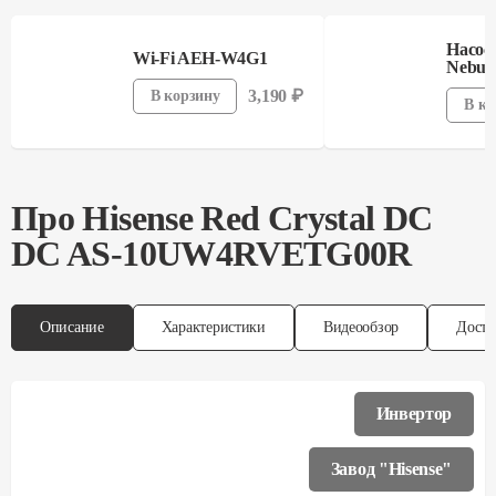
Насос
Wi-Fi AEH-W4G1
Nebuli
3,190
₽
В корзину
В ко
Про
Hisense
Red Crystal DC
DC AS-10UW4RVETG00R
Описание
Характеристики
Видеообзор
Доста
Инвертор
Завод "Hisense"