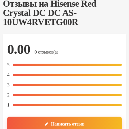
Отзывы на
Hisense Red
Crystal DC DC AS-
10UW4RVETG00R
0.00
0
отзывов(а)
5
4
3
2
1
Написать отзыв