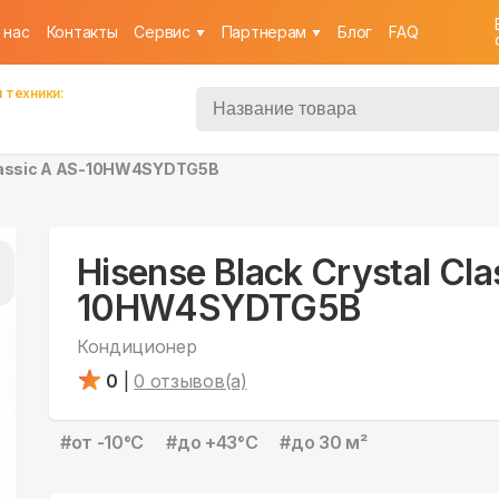
 нас
Контакты
Cервис
Партнерам
Блог
FAQ
 техники:
Classic A AS-10HW4SYDTG5B
Hisense Black Crystal Cla
10HW4SYDTG5B
Кондиционер
0
|
0
отзывов(а)
#
от -10°С
#
до +43°С
#
до 30 м²