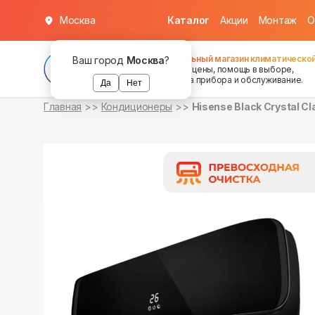
Москва
Каталог
Акции
Монтаж
О
в наличии
в наличии
Федеральный магазин климатической
Ваш город
Москва
?
хорошие цены, помощь в выборе,
установка прибора и обслуживание.
Да
Нет
Главная
Кондиционеры
Hisense Black Crystal 