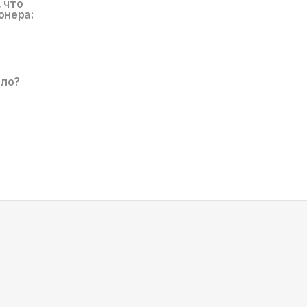
, что
онера:
ало?