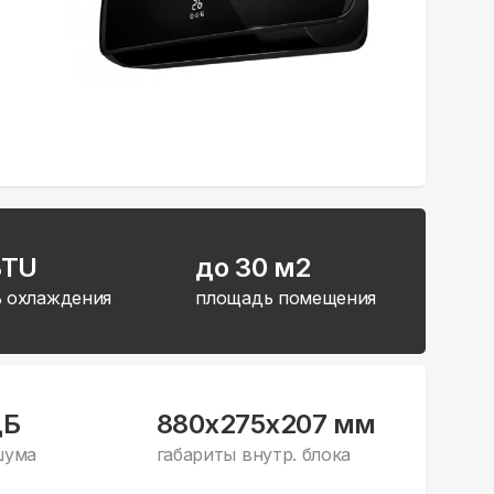
BTU
до 30 м2
 охлаждения
площадь помещения
дБ
880x275x207 мм
шума
габариты внутр. блока