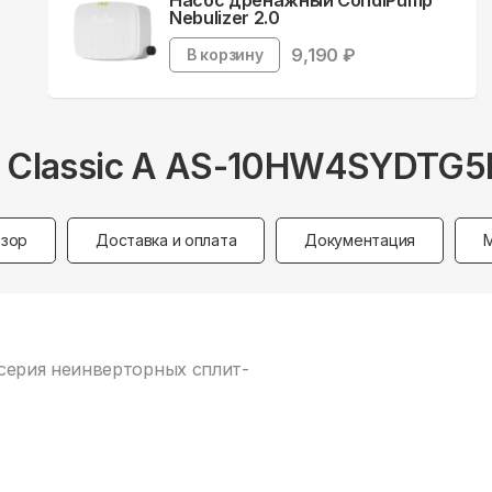
Насос дренажный CondiPump
Nebulizer 2.0
9,190
₽
В корзину
al Classic A AS-10HW4SYDTG5
зор
Доставка и оплата
Документация
ая серия неинверторных сплит-