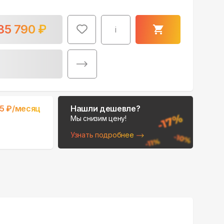
35 790
₽
i
Поможем выбрать
место для монтажа:
5
₽/месяц
Нашли дешевле?
В Telegram
Мы снизим цену!
Узнать подробнее
В WhatsApp