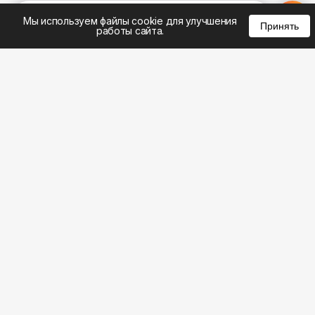
%
0
0
0
Мы используем файлы cookie для улучшения
Принять
работы сайта.
8 (495) 185-02-02
8 (800) 301-22-62
WhatsApp: 8 (999) 833-22-62
info@aeros.su
Политика конфиденциальности
1-й Волоколамский проезд, 10с16 метро
Панфиловская
Честные обзоры на климатическую технику: