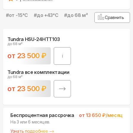
#
от -15°С
#
до +43°С
#
до 68 м²
Сравнить
Tundra HSU-24HTT103
до 68 м²
от
23 500
₽
i
Tundra все комплектации
до 68 м²
от
23 500
₽
Беспроцентная рассрочка
от
13 650
₽/месяц
На 3 или 6 месяцев.
Узнать подробнее