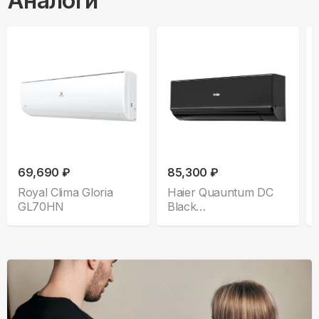
Аналоги
69,690 ₽
85,300 ₽
Royal Clima Gloria
Haier Quauntum DC
GL70HN
Black
AS70HQJ2HRA-B