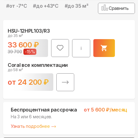
#
от -7°С
#
до +43°С
#
до 35 м²
Сравнить
HSU-12HPL103/R3
до 35 м²
33 600
₽
i
39 700
-
15
%
Coral все комплектации
до 58 м²
от
24 200
₽
Беспроцентная рассрочка
от
5 600
₽/месяц
На 3 или 6 месяцев.
Узнать подробнее