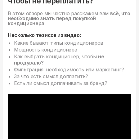
чтобы не переплатить?
В этом обзоре мы честно расскажем вам
всё, что
необходимо знать перед покупкой
кондиционера:
Несколько тезисов из видео:
Какие бывают
типы
кондиционеров
Мощность кондиционера
Как выбрать кондиционер, чтобы
не
продувало?
Фильтрация: необходимость или маркетинг?
За что есть смысл доплатить?
Есть ли смысл доплачивать за бренд?