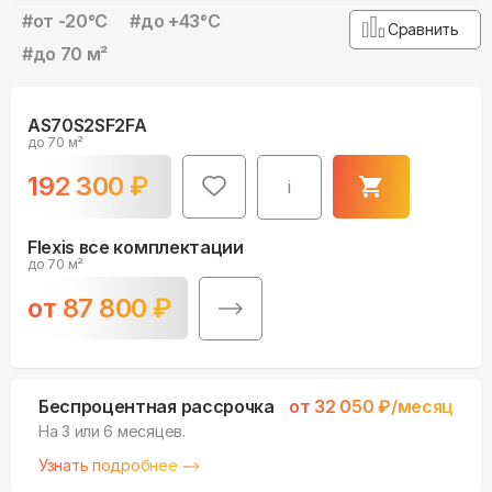
#
от -20°С
#
до +43°С
Сравнить
#
до 70 м²
AS70S2SF2FA
до 70 м²
192 300
₽
i
Flexis все комплектации
до 70 м²
от
87 800
₽
Беспроцентная рассрочка
от
32 050
₽/месяц
На 3 или 6 месяцев.
Узнать подробнее