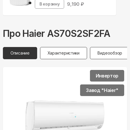
9,190
₽
В корзину
Про
Haier
AS70S2SF2FA
Описание
Характеристики
Видеообзор
Инвертор
Завод "Haier"