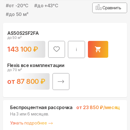
#
от -20°С
#
до +43°С
Сравнить
#
до 50 м²
AS50S2SF2FA
до 50 м²
143 100
₽
i
Flexis все комплектации
до 70 м²
от
87 800
₽
Беспроцентная рассрочка
от
23 850
₽/месяц
На 3 или 6 месяцев.
Узнать подробнее