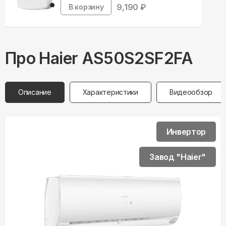
9,190
₽
В корзину
Про
Haier
AS50S2SF2FA
Описание
Характеристики
Видеообзор
Инвертор
Завод "Haier"