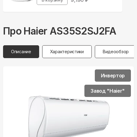
9,190
₽
Про
Haier
AS35S2SJ2FA
Описание
Характеристики
Видеообзор
Инвертор
Завод "Haier"