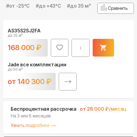
#
от -25°С
#
до +43°С
#
до 35 м²
Сравнить
AS35S2SJ2FA
до 35 м²
168 000
₽
i
Jade все комплектации
до 50 м²
от
140 300
₽
Беспроцентная рассрочка
от
28 000
₽/месяц
На 3 или 6 месяцев.
Узнать подробнее