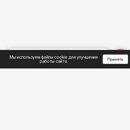
%
0
0
0
Мы используем файлы cookie для улучшения
Принять
работы сайта.
8 (495) 185-02-02
8 (800) 301-22-62
WhatsApp: 8 (999) 833-22-62