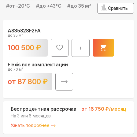
#
от -20°С
#
до +43°С
#
до 35 м²
Сравнить
AS35S2SF2FA
до 35 м²
100 500
₽
i
Flexis все комплектации
до 70 м²
от
87 800
₽
Беспроцентная рассрочка
от
16 750
₽/месяц
На 3 или 6 месяцев.
Узнать подробнее