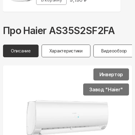
9,190
₽
Про
Haier
AS35S2SF2FA
Описание
Характеристики
Видеообзор
Инвертор
Завод "Haier"