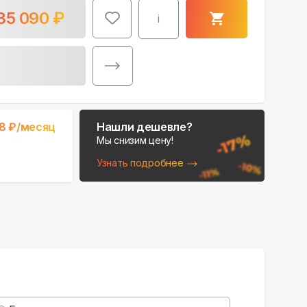
35 090
₽
i
Поможем выбрать
8
₽/месяц
Нашли дешевле?
место для монтажа:
Мы снизим цену!
В Telegram
Узнать подробнее
В WhatsApp