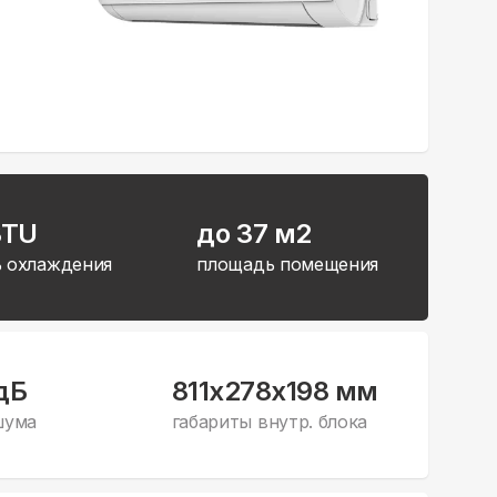
BTU
до 37 м2
 охлаждения
площадь помещения
дБ
811x278x198 мм
шума
габариты внутр. блока