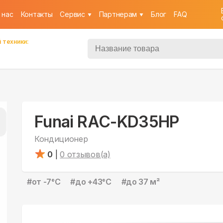
 нас
Контакты
Cервис
Партнерам
Блог
FAQ
 техники:
Funai RAC-KD35HP
Кондиционер
0
|
0
отзывов(а)
#
от -7°С
#
до +43°С
#
до 37 м²