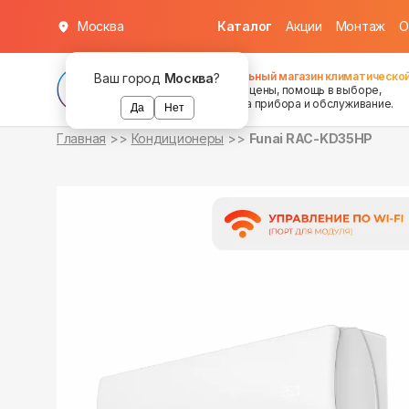
Москва
Каталог
Акции
Монтаж
О
в наличии
в наличии
Федеральный магазин климатической
Ваш город
Москва
?
хорошие цены, помощь в выборе,
установка прибора и обслуживание.
Да
Нет
Главная
Кондиционеры
Funai RAC-KD35HP