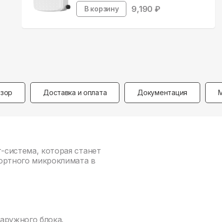
9,190
₽
В корзину
зор
Доставка и оплата
Документация
т-система, которая станет
ртного микроклимата в
аружного блока.