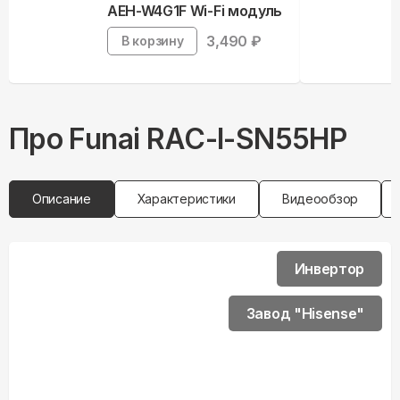
AEH-W4G1F Wi-Fi модуль
3,490
₽
В корзину
Про
Funai
RAC-I-SN55HP
Описание
Характеристики
Видеообзор
Инвертор
Завод "Hisense"