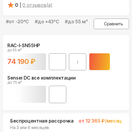
0
|
0
отзывов(а)
#
от -20°С
#
до +43°С
#
до 55 м²
Сравнить
RAC-I-SN55HP
до 55 м²
74 190
₽
i
Sensei DC все комплектации
до 75 м²
Беспроцентная рассрочка
от
12 365
₽/месяц
На 3 или 6 месяцев.