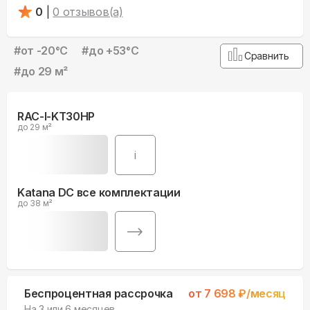
0
|
0
отзывов(а)
#
от -20°С
#
до +53°С
Сравнить
#
до 29 м²
RAC-I-KT30HP
до 29 м²
i
Katana DC все комплектации
до 38 м²
Беспроцентная рассрочка
от
7 698
₽/месяц
На 3 или 6 месяцев.