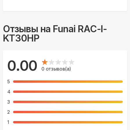
Отзывы на
Funai RAC-I-
KT30HP
0.00
0
отзывов(а)
5
4
3
2
1