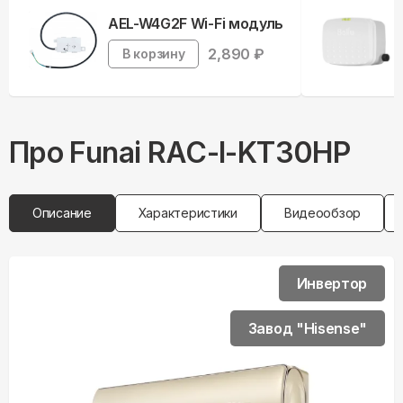
AEL-W4G2F Wi-Fi модуль
2,890
₽
В корзину
Про
Funai
RAC-I-KT30HP
Описание
Характеристики
Видеообзор
Инвертор
Завод "Hisense"