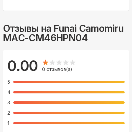
Отзывы на
Funai Camomiru
MAC-CM46HPN04
0.00
0
отзывов(а)
5
4
3
2
1