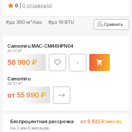
0
|
0
отзывов(а)
#
до 390 м³/чаc
#
до 16 BTU
Сравнить
Camomiru MAC-CM46HPN04
до 32 м²
58 990
₽
i
Camomiru
до 32 м²
от
55 990
₽
Беспроцентная рассрочка
от
9 832
₽/месяц
На 3 или 6 месяцев.