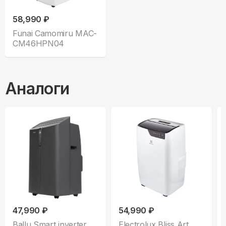
58,990 ₽
Funai Camomiru MAC-
CM46HPN04
Аналоги
47,990 ₽
54,990 ₽
Ballu Smart inverter
Electrolux Bliss Art