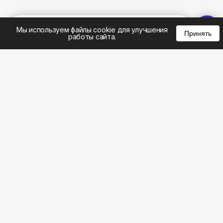
%
0
0
0
Мы используем файлы cookie для улучшения
Принять
работы сайта.
8 (495) 185-02-02
8 (800) 301-22-62
WhatsApp: 8 (999) 833-22-62
info@aeros.su
Политика конфиденциальности
1-й Волоколамский проезд, 10с16 метро
Панфиловская