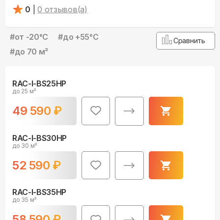
0
|
0
отзывов(а)
#
от -20°С
#
до +55°С
Сравнить
#
до 70 м²
RAC-I-BS25HP
до 25 м²
49 590
₽
RAC-I-BS30HP
до 30 м²
52 590
₽
RAC-I-BS35HP
до 35 м²
58 590
₽