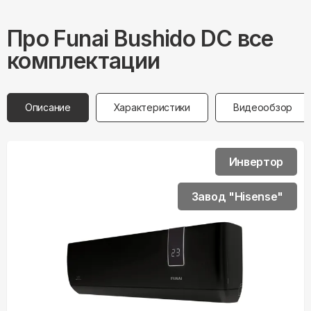
Про
Funai
Bushido DC все
комплектации
Описание
Характеристики
Видеообзор
Инвертор
Завод "Hisense"