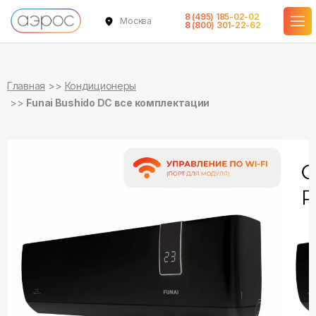
8 (495) 185-02-02
Москва
в наличии
в наличии
в наличии
в наличии
в наличии
8 (800) 301-22-62
Главная
Кондиционеры
Funai Bushido DC все комплектации