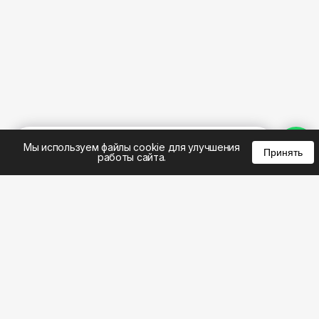
%
0
0
0
Мы используем файлы cookie для улучшения
Принять
работы сайта.
8 (495) 185-02-02
8 (800) 301-22-62
WhatsApp: 8 (999) 833-22-62