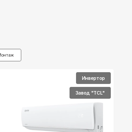
Монтаж
Инвертор
Завод "TCL"