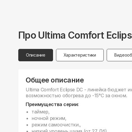
Про
Ultima Comfort
Eclip
Описание
Характеристики
Видеооб
Общее описание
Ultima Comfort Eclipse DC - линейка бюджет
возможностью обогрева до -15°С за окном.
Преимущества серии:
таймер,
ночной режим,
режим самоочистки.,
низкий уровень шума (от 27 Дб).