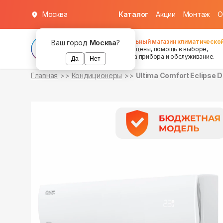
Москва
Каталог
Акции
Монтаж
О
в наличии
в наличии
Федеральный магазин климатической
Ваш город
Москва
?
хорошие цены, помощь в выборе,
установка прибора и обслуживание.
Да
Нет
Главная
Кондиционеры
Ultima Comfort Eclipse 