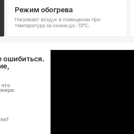
Режим обогрева
Нагревает воздух в помещении при
температуре за окном до -15°С.
е ошибиться.
ие,
, что
онера:
ало?