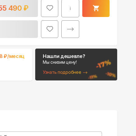
55 490
₽
i
Поможем выбрать
8
₽/месяц
Нашли дешевле?
место для монтажа:
Мы снизим цену!
В Telegram
Узнать подробнее
В WhatsApp