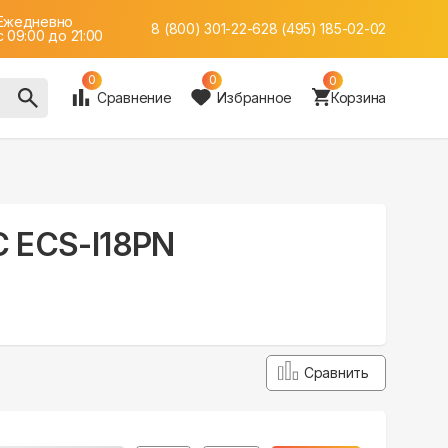
Ежедневно
8 (800) 301-22-62
8 (495) 185-02-02
c 09:00 до 21:00
0
0
0
Сравнение
Избранное
Корзина
DC ECS-I18PN
Сравнить