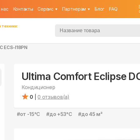
 нас
Контакты
Cервис
Партнерам
Блог
FAQ
 техники:
DC ECS-I18PN
Ultima Comfort Eclipse 
Кондиционер
0
|
0
отзывов(а)
#
от -15°С
#
до +53°С
#
до 45 м²