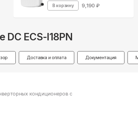
9,190
₽
В корзину
se DC ECS-I18PN
зор
Доставка и оплата
Документация
 инверторных кондиционеров с