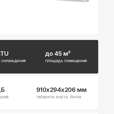
BTU
до 45 м²
 охлаждения
площадь помещения
дБ
910x294x206 мм
шума
габариты внутр. блока