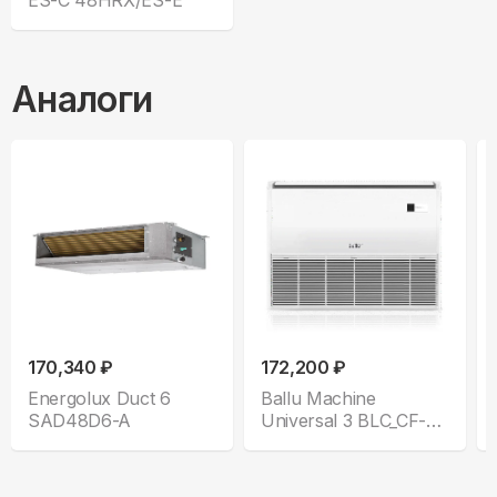
ES-C 48HRX/ES-E
Аналоги
170,340 ₽
172,200 ₽
Energolux Duct 6
Ballu Machine
SAD48D6-A
Universal 3 BLC_CF-
48H_N1