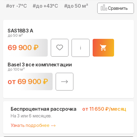
#
от -7°С
#
до +43°С
#
до 50 м²
Сравнить
SAS18B3 A
до 50 м²
69 900
₽
i
Basel 3 все комплектации
до 100 м²
от
69 900
₽
Беспроцентная рассрочка
от
11 650
₽/месяц
На 3 или 6 месяцев.
Узнать подробнее