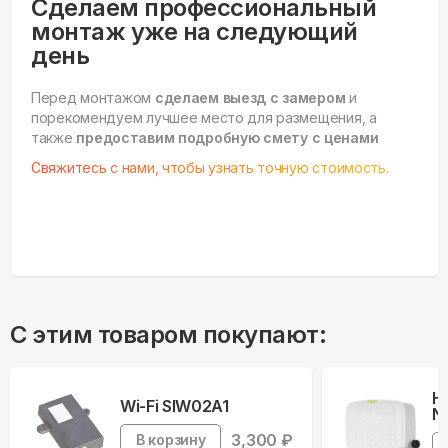
Сделаем профессиональный
монтаж уже на следующий
день
Перед монтажом
сделаем выезд с замером
и
порекомендуем лучшее место для размещения, а
также
предоставим подробную смету с ценами
Свяжитесь с нами, чтобы узнать точную стоимость.
С этим товаром покупают:
Н
Wi-Fi SIW02A1
Ne
3,300
₽
В корзину