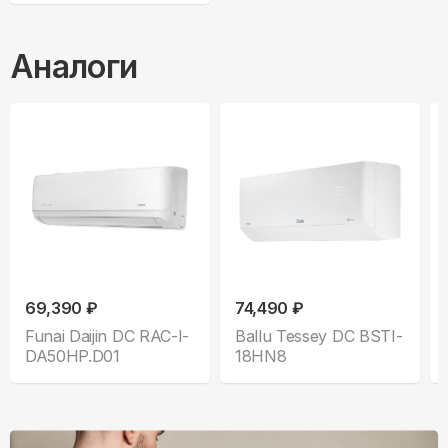
Аналоги
69,390 ₽
74,490 ₽
Funai Daijin DC RAC-I-
Ballu Tessey DC BSTI-
DA50HP.D01
18HN8