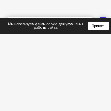
%
0
0
0
Мы используем файлы cookie для улучшения
Принять
работы сайта.
8 (495) 185-02-02
8 (800) 301-22-62
WhatsApp: 8 (999) 833-22-62
info@aeros.su
Политика конфиденциальности
1-й Волоколамский проезд, 10с16 метро
Панфиловская