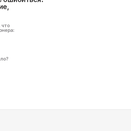
ие,
, что
онера:
ало?