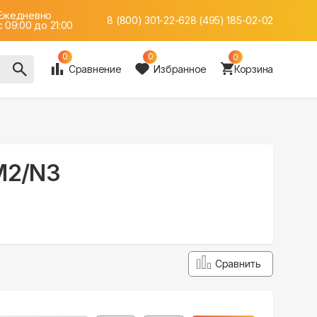
Ежедневно
8 (800) 301-22-62
8 (495) 185-02-02
c 09:00 до 21:00
0
0
0
Сравнение
Избранное
Корзина
-M2/N3
Сравнить