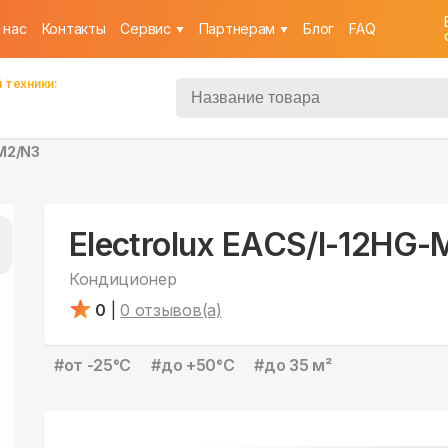
 нас
Контакты
Cервис
Партнерам
Блог
FAQ
 техники:
-M2/N3
Electrolux EACS/I-12HG
Кондиционер
0
|
0
отзывов(а)
#
от -25°С
#
до +50°С
#
до 35 м²