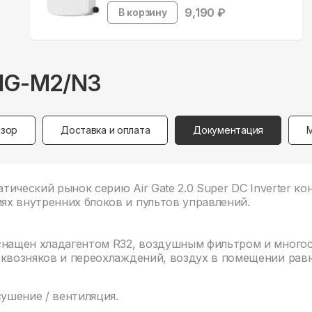
9,190
₽
В корзину
HG-M2/N3
зор
Доставка и оплата
Документация
атический рынок серию Air Gate 2.0 Super DC Inverter 
х внутренних блоков и пультов управлений.
оснащен хладагентом R32, воздушным фильтром и много
сквозняков и переохлаждений, воздух в помещении рав
ушение / вентиляция.