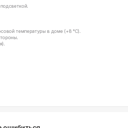
 подсветкой.
овой температуры в доме (+8 °C).
стороны.
).
е ошибиться.