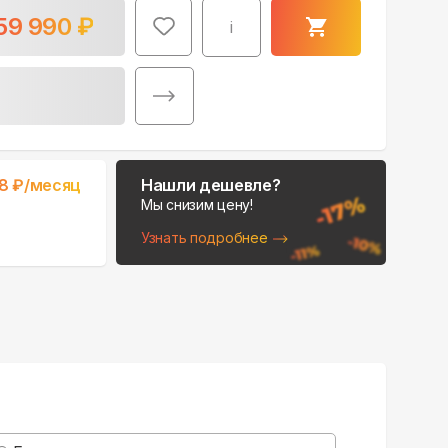
59 990
₽
i
Поможем выбрать
8
₽/месяц
Нашли дешевле?
место для монтажа:
Мы снизим цену!
В Telegram
Узнать подробнее
В WhatsApp