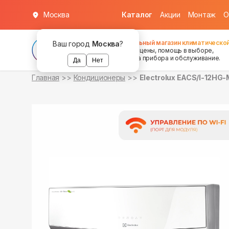
Москва
Каталог
Акции
Монтаж
О
в наличии
в наличии
Федеральный магазин климатической
Ваш город
Москва
?
хорошие цены, помощь в выборе,
установка прибора и обслуживание.
Да
Нет
Главная
Кондиционеры
Electrolux EACS/I-12HG