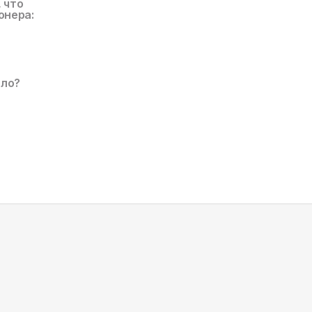
, что
онера:
ало?