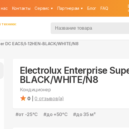
 нас
Контакты
Cервис
Партнерам
Блог
FAQ
 техники:
Super DC EACS/I-12HEN-BLACK/WHITE/N8
Electrolux Enterprise Su
BLACK/WHITE/N8
Кондиционер
0
|
0
отзывов(а)
#
от -25°С
#
до +50°С
#
до 35 м²