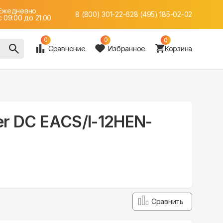
Ежедневно
8 (800) 301-22-62
8 (495) 185-02-02
c 09:00 до 21:00
0
0
0
Сравнение
Избранное
Корзина
per DC EACS/I-12HEN-
Сравнить