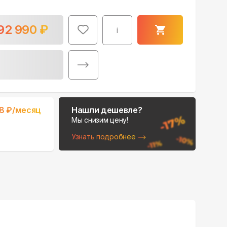
92 990
₽
i
Поможем выбрать
место для монтажа:
98
₽/месяц
Нашли дешевле?
В Telegram
Мы снизим цену!
Узнать подробнее
В WhatsApp