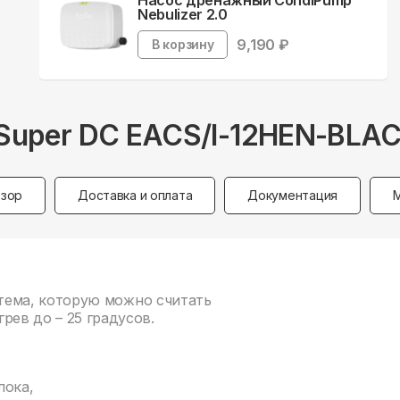
Насос дренажный CondiPump
Nebulizer 2.0
9,190
₽
В корзину
e Super DC EACS/I-12HEN-BL
зор
Доставка и оплата
Документация
истема, которую можно считать
рев до – 25 градусов.
лока,