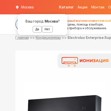
Москва
Каталог
Акции
Монтаж
О
в наличии
в наличии
Федеральный магазин климатической
Ваш город
Москва
?
хорошие цены, помощь в выборе,
установка прибора и обслуживание.
Да
Нет
Главная
Кондиционеры
Electrolux Enterprise 