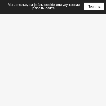
%
0
0
0
Мы используем файлы cookie для улучшения
Принять
работы сайта.
8 (495) 185-02-02
8 (800) 301-22-62
WhatsApp: 8 (999) 833-22-62
info@aeros.su
Политика конфиденциальности
1-й Волоколамский проезд, 10с16 метро
Панфиловская
Честные обзоры на климатическую технику: