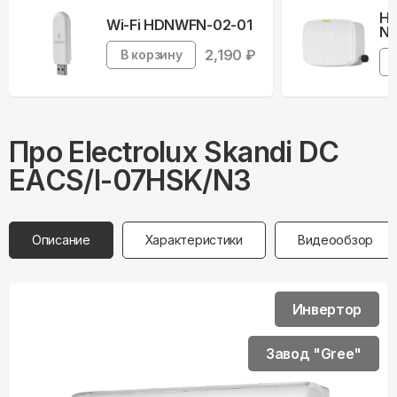
На
Wi-Fi HDNWFN-02-01
Ne
2,190
₽
В корзину
Про
Electrolux
Skandi DC
EACS/I-07HSK/N3
Описание
Характеристики
Видеообзор
Инвертор
Завод "Gree"