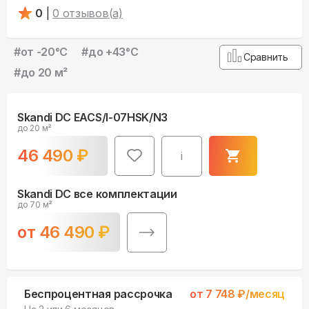
0
|
0
отзывов(а)
#
от -20°С
#
до +43°С
Сравнить
#
до 20 м²
Skandi DC EACS/I-07HSK/N3
до 20 м²
46 490
₽
i
Skandi DC все комплектации
до 70 м²
от
46 490
₽
Беспроцентная рассрочка
от
7 748
₽/месяц