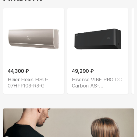
44,300 ₽
49,290 ₽
Haier Flexis HSU-
Hisense VIBE PRO DC
07HFF103-R3-G
Carbon AS-
10UW4RLCHB00(B)