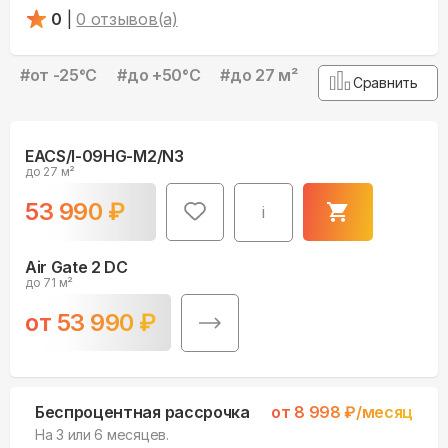
0
|
0
отзывов(а)
#
от -25°С
#
до +50°С
#
до 27 м²
Сравнить
EACS/I-09HG-M2/N3
до 27 м²
53 990
₽
i
Air Gate 2 DC
до 71 м²
от
53 990
₽
Беспроцентная рассрочка
от
8 998
₽/месяц
На 3 или 6 месяцев.