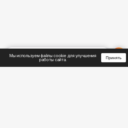
%
0
0
0
Мы используем файлы cookie для улучшения
Принять
работы сайта.
8 (495) 185-02-02
8 (800) 301-22-62
WhatsApp: 8 (999) 833-22-62
info@aeros.su