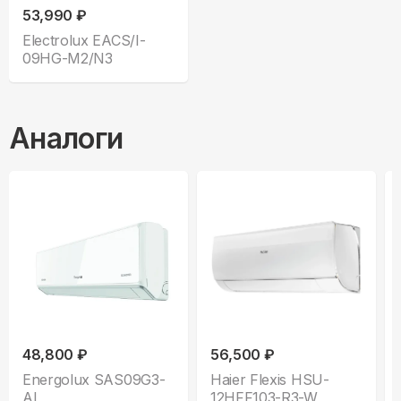
53,990 ₽
Electrolux EACS/I-
09HG-M2/N3
Аналоги
48,800 ₽
56,500 ₽
Energolux SAS09G3-
Haier Flexis HSU-
AI
12HFF103-R3-W