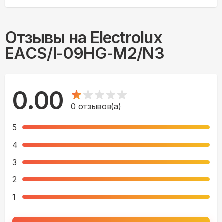
Отзывы на
Electrolux
EACS/I-09HG-M2/N3
0.00
0
отзывов(а)
5
4
3
2
1