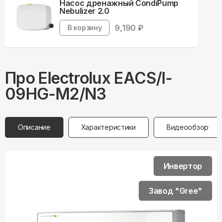
Насос дренажный CondiPump
Nebulizer 2.0
9,190
₽
В корзину
Про
Electrolux
EACS/I-
09HG-M2/N3
Описание
Характеристики
Видеообзор
Инвертор
Завод "Gree"