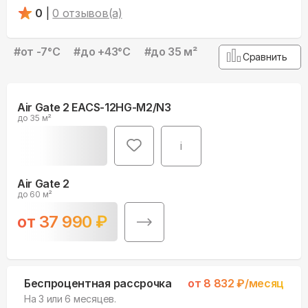
0
|
0
отзывов(а)
#
от -7°С
#
до +43°С
#
до 35 м²
Сравнить
Air Gate 2 EACS-12HG-M2/N3
до 35 м²
i
Air Gate 2
до 60 м²
от
37 990
₽
Беспроцентная рассрочка
от
8 832
₽/месяц
На 3 или 6 месяцев.