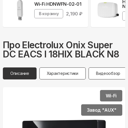
На
Wi-Fi HDNWFN-02-01
Ne
2,190
₽
В корзину
Про
Electrolux
Onix Super
DC EACS I 18HIX BLACK N8
Описание
Характеристики
Видеообзор
Wi-Fi
Завод "AUX"