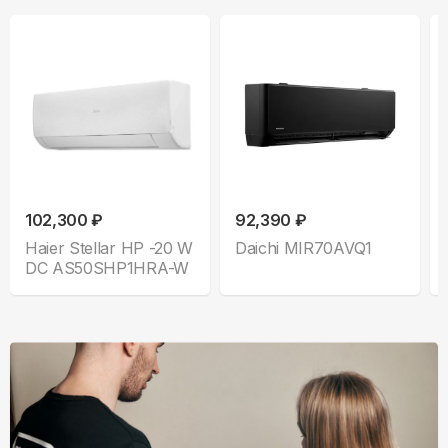
102,300 ₽
92,390 ₽
Haier Stellar HP -20 W
Daichi MIR70AVQ1
DC AS50SHP1HRA-W