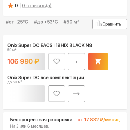
0
|
0
отзывов(а)
#
от -25°С
#
до +53°С
#
50 м²
Сравнить
Onix Super DC EACS I 18HIX BLACK N8
50 м²
106 990
₽
i
Onix Super DC все комплектации
до 60 м²
Беспроцентная рассрочка
от
17 832
₽/месяц
На 3 или 6 месяцев.