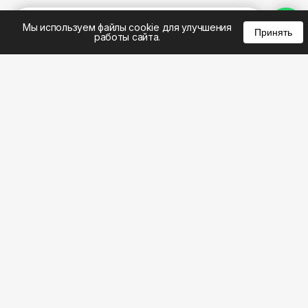
%
0
0
0
Мы используем файлы cookie для улучшения
Принять
работы сайта.
8 (495) 185-02-02
8 (800) 301-22-62
WhatsApp: 8 (999) 833-22-62
info@aeros.su
Политика конфиденциальности
1-й Волоколамский проезд, 10с16 метро
Панфиловская
Честные обзоры на климатическую технику: