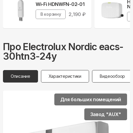
На
Wi-Fi HDNWFN-02-01
Ne
2,190
₽
В корзину
Про
Electrolux
Nordic eacs-
30htn3-24y
Описание
Характеристики
Видеообзор
Для больших помещений
Завод "AUX"