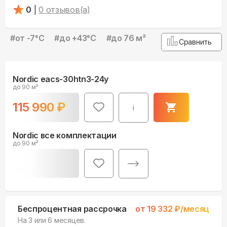
0
|
0
отзывов(а)
#
от -7°С
#
до +43°С
#
до 76 м²
Сравнить
Nordic eacs-30htn3-24y
до 90 м²
115 990
₽
i
Nordic все комплектации
до 90 м²
Беспроцентная рассрочка
от
19 332
₽/месяц
На 3 или 6 месяцев.