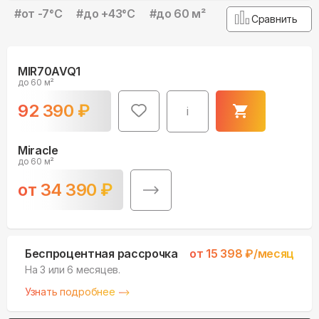
#
от -7°С
#
до +43°С
#
до 60 м²
Сравнить
MIR70AVQ1
до 60 м²
92 390
₽
i
Miracle
до 60 м²
от
34 390
₽
Беспроцентная рассрочка
от
15 398
₽/месяц
На 3 или 6 месяцев.
Узнать подробнее