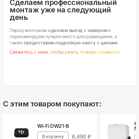
Сделаем профессиональный
монтаж уже на следующий
день
Перед монтажом
сделаем выезд с замером
и
порекомендуем лучшее место для размещения, а
также
предоставим подробную смету с ценами
Свяжитесь с нами, чтобы узнать точную стоимость.
С этим товаром покупают:
Н
Wi-Fi DW21-B
N
6,490
₽
В корзину