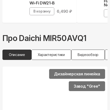
На
Wi-Fi DW21-B
Neb
6,490
₽
В корзину
В
Про
Daichi
MIR50AVQ1
Описание
Характеристики
Видеообзор
Дизайнерская линейка
Завод "Gree"