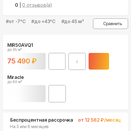
0
|
0
отзывов(а)
#
от -7°С
#
до +43°С
#
до 45 м²
Сравнить
MIR50AVQ1
до 45 м²
75 490
₽
i
Miracle
до 60 м²
Беспроцентная рассрочка
от
12 582
₽/месяц
На 3 или 6 месяцев.