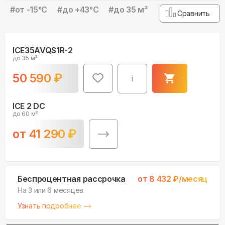
#
от -15°С
#
до +43°С
#
до 35 м²
Сравнить
ICE35AVQS1R-2
до 35 м²
50 590
₽
i
ICE 2 DC
до 60 м²
от
41 290
₽
Беспроцентная рассрочка
от
8 432
₽/месяц
На 3 или 6 месяцев.
Узнать подробнее