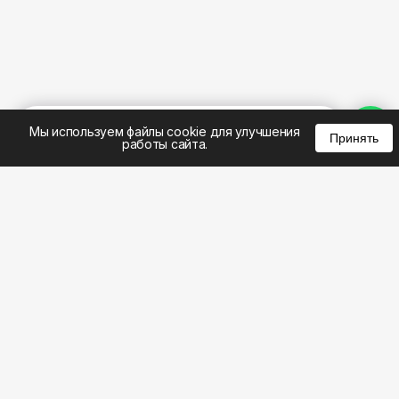
%
0
0
0
Мы используем файлы cookie для улучшения
Принять
работы сайта.
8 (495) 185-02-02
8 (800) 301-22-62
WhatsApp: 8 (999) 833-22-62
info@aeros.su
Политика конфиденциальности