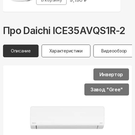
9,190
₽
Про
Daichi
ICE35AVQS1R-2
Описание
Характеристики
Видеообзор
Инвертор
Завод "Gree"