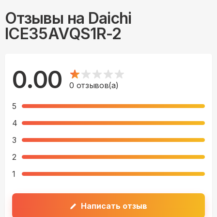
Отзывы на
Daichi
ICE35AVQS1R-2
0.00
0
отзывов(а)
5
4
3
2
1
Написать отзыв