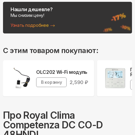
Нашли дешевле?
Мы снизим цену!
Узнать подробнее
С этим товаром покупают:
П
OLC202 Wi-Fi модуль
R
2,590
₽
В корзину
Про
Royal Clima
Competenza DC CO-D
48HNDI