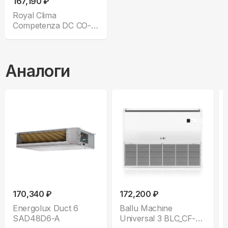
167,190 ₽
Royal Clima
Competenza DC CO-D
48HNDI
Аналоги
170,340 ₽
172,200 ₽
Energolux Duct 6
Ballu Machine
SAD48D6-A
Universal 3 BLC_CF-