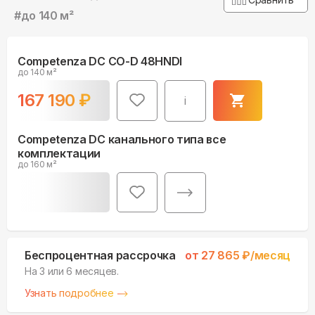
#
до 140 м²
Competenza DC CO-D 48HNDI
до 140 м²
167 190
₽
i
Competenza DC канального типа все
комплектации
до 160 м²
Беспроцентная рассрочка
от
27 865
₽/месяц
На 3 или 6 месяцев.
Узнать подробнее