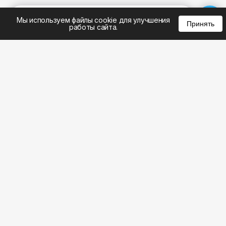
%
0
0
0
Мы используем файлы cookie для улучшения
Принять
работы сайта.
8 (495) 185-02-02
8 (800) 301-22-62
WhatsApp: 8 (999) 833-22-62
info@aeros.su
Политика конфиденциальности
1-й Волоколамский проезд, 10с16 метро
Панфиловская