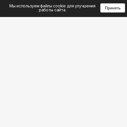
%
0
0
0
Мы используем файлы cookie для улучшения
Принять
работы сайта.
8 (495) 185-02-02
8 (800) 301-22-62
WhatsApp: 8 (999) 833-22-62
info@aeros.su
Политика конфиденциальности
1-й Волоколамский проезд, 10с16 метро
Панфиловская
Честные обзоры на климатическую технику: