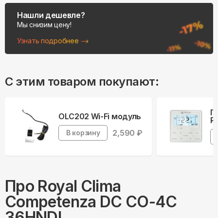
Нашли дешевле?
Мы снизим цену!
Узнать подробнее
С этим товаром покупают:
П
OLC202 Wi-Fi модуль
R
2,590
₽
В корзину
Про
Royal Clima
Competenza DC CO-4C
36HNDI