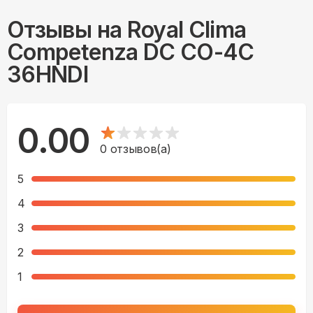
Отзывы на
Royal Clima
Competenza DC CO-4C
36HNDI
0.00
0
отзывов(а)
5
4
3
2
1