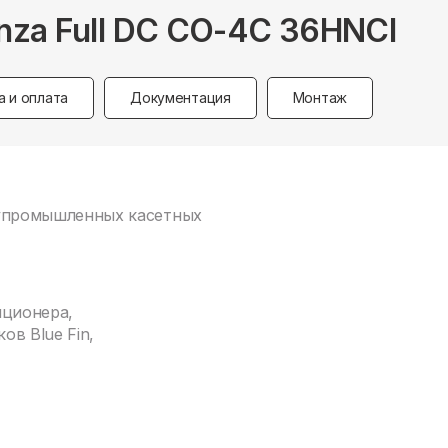
za Full DC CO-4C 36HNCI
а и оплата
Документация
Монтаж
олупромышленных касетных
иционера,
в Blue Fin,