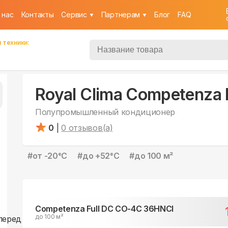
 нас
Контакты
Cервис
Партнерам
Блог
FAQ
 техники:
Royal Clima Competenza
Полупромышленный кондиционер
0
|
0
отзывов(а)
#
от -20°С
#
до +52°С
#
до 100 м²
Competenza Full DC CO-4C 36HNCI
до 100 м²