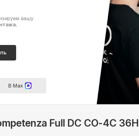
изируем вашу
нтажа.
ить
В Max
Competenza Full DC CO-4C 36