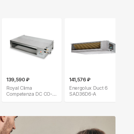
139,590 ₽
141,576 ₽
Royal Clima
Energolux Duct 6
Competenza DC CO-D
SAD36D6-A
36HNDI