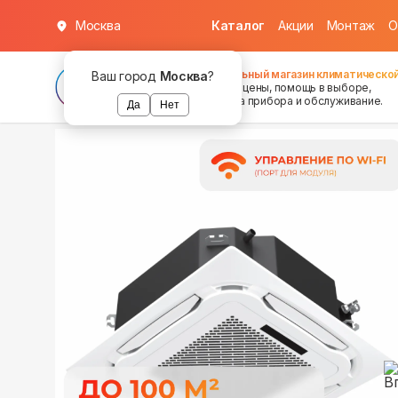
Москва
Каталог
Акции
Монтаж
О
в наличии
в наличии
Федеральный магазин климатической
Ваш город
Москва
?
хорошие цены, помощь в выборе,
установка прибора и обслуживание.
Да
Нет