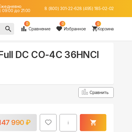
Ежедневно
8 (800) 301-22-62
8 (495) 185-02-02
c 09:00 до 21:00
0
0
0
Сравнение
Избранное
Корзина
 Full DC CO-4C 36HNCI
Сравнить
147 990
₽
i