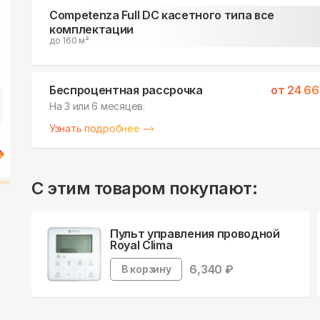
Competenza Full DC касетного типа все
комплектации
до 160 м²
Беспроцентная рассрочка
от
24 66
На 3 или 6 месяцев.
Узнать подробнее
С этим товаром покупают:
Пульт управления проводной
Royal Clima
6,340
₽
В корзину