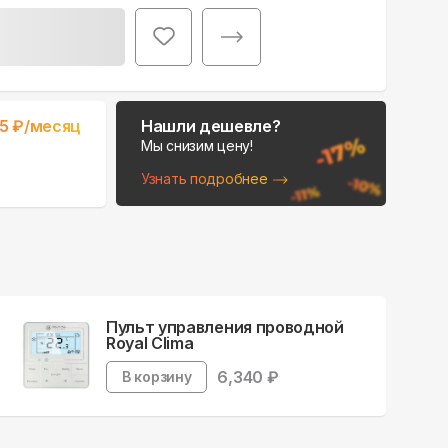
Поможем выбрать
5
₽/месяц
Нашли дешевле?
место для монтажа:
Мы снизим цену!
В Telegram
Узнать подробнее
В WhatsApp
Пульт управления проводной
Royal Clima
6,340
₽
В корзину