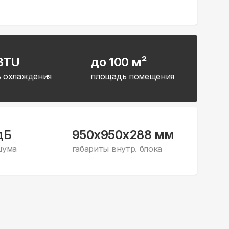
BTU
до 100 м²
 охлаждения
площадь помещения
дБ
950x950x288 мм
шума
габариты внутр. блока