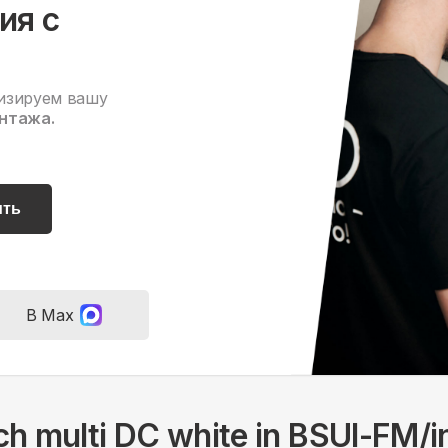
ия с
изируем вашу
нтажа.
ить
В Max
tch multi DC white in BSUI-FM