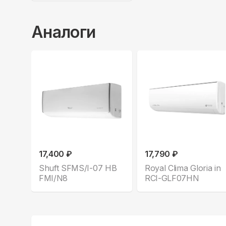
Аналоги
17,400 ₽
17,790 ₽
Shuft SFMS/I-07 HB
Royal Clima Gloria in
FMI/N8
RCI-GLF07HN