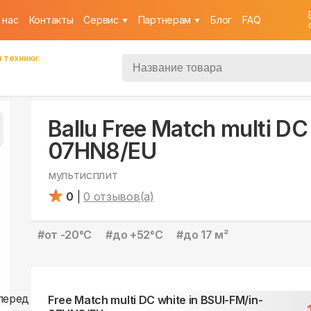
 нас
Контакты
Cервис
Партнерам
Блог
FAQ
 техники:
Ballu Free Match multi DC
07HN8/EU
мультисплит
0
|
0
отзывов(а)
#
от -20°С
#
до +52°С
#
до 17 м²
Free Match multi DC white in BSUI-FM/in-