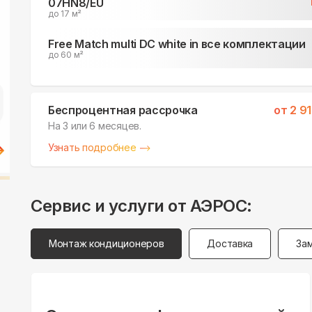
07HN8/EU
до 17 м²
Free Match multi DC white in все комплектации
до 60 м²
Беспроцентная рассрочка
от
2 9
На 3 или 6 месяцев.
Узнать подробнее
Сервис и услуги от АЭРОС:
Монтаж кондиционеров
Доставка
За