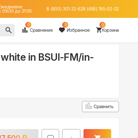
Ежедневно
8 (800) 301-22-62
8 (495) 185-02-02
c 09:00 до 21:00
0
0
0
Сравнение
Избранное
Корзина
 white in BSUI-FM/in-
Сравнить
17 500
₽