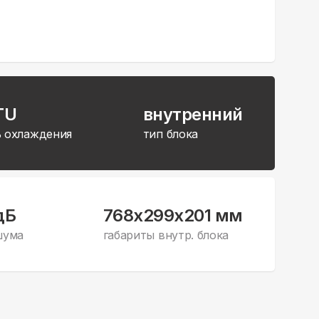
TU
внутренний
 охлаждения
тип блока
дБ
768x299x201 мм
шума
габариты внутр. блока