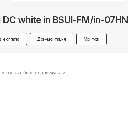
i DC white in BSUI-FM/in-07H
а и оплата
Документация
Монтаж
нверторных блоков для мульти