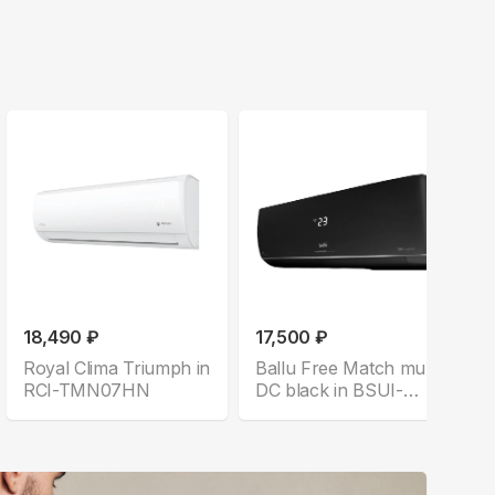
18,490 ₽
17,500 ₽
Royal Clima Triumph in
Ballu Free Match multi
RCI-TMN07HN
DC black in BSUI-
FM/in-07HN8/EU