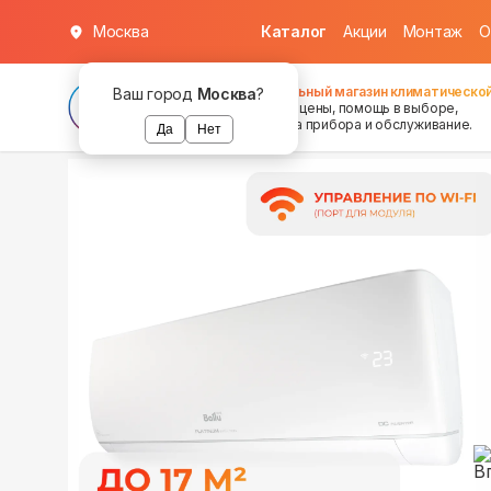
Москва
Каталог
Акции
Монтаж
О
в наличии
в наличии
Федеральный магазин климатической
Ваш город
Москва
?
хорошие цены, помощь в выборе,
установка прибора и обслуживание.
Да
Нет