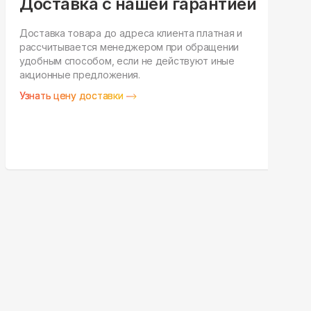
Доставка с нашей гарантией
Доставка товара до адреса клиента платная и
рассчитывается менеджером при обращении
Н
удобным способом, если не действуют иные
п
акционные предложения.
у
Узнать цену доставки
З