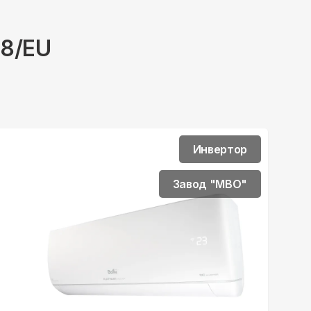
N8/EU
Инвертор
Завод "MBO"