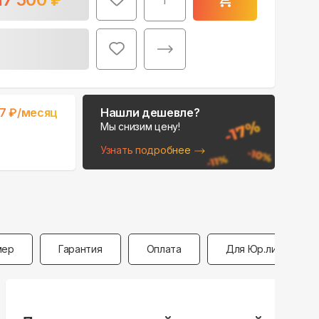
i
Поможем выбрать
место для монтажа:
17
₽/месяц
Нашли дешевле?
В Telegram
Мы снизим цену!
Узнать подробнее
В WhatsApp
мер
Гарантия
Оплата
Для Юр.лиц