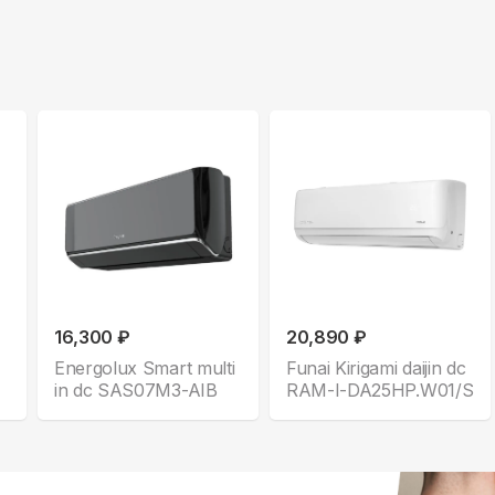
16,300 ₽
20,890 ₽
Energolux Smart multi
Funai Kirigami daijin dc
in dc SAS07M3-AIB
RAM-I-DA25HP.W01/S