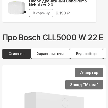
Насос дренажный CondiPump
Nebulizer 2.0
9,190
₽
В корзину
Про
Bosch
CLL5000 W 22 E
Описание
Характеристики
Видеообзор
Инвертор
Завод "Midea"