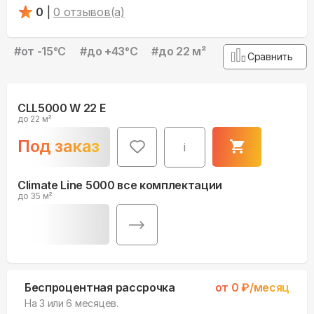
0
|
0
отзывов(а)
#
от -15°С
#
до +43°С
#
до 22 м²
Сравнить
CLL5000 W 22 E
до 22 м²
Под заказ
i
Climate Line 5000 все комплектации
до 35 м²
Беспроцентная рассрочка
от
0
₽/месяц
На 3 или 6 месяцев.