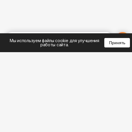
%
0
0
0
Мы используем файлы cookie для улучшения
Принять
работы сайта.
8 (495) 185-02-02
8 (800) 301-22-62
WhatsApp: 8 (999) 833-22-62
info@aeros.su
Политика конфиденциальности