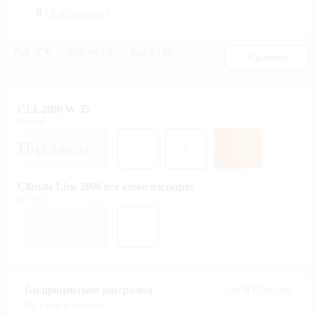
0
|
0
отзывов(а)
#
от -7°С
#
до +43°С
#
до 35 м²
Сравнить
CLL2000 W 35
до 35 м²
Под заказ
i
Climate Line 2000 все комплектации
до 70 м²
Беспроцентная рассрочка
от
0
₽/месяц
На 3 или 6 месяцев.