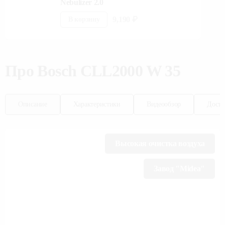
Nebulizer 2.0
9,190
₽
В корзину
Про
Bosch
CLL2000 W 35
Описание
Характеристики
Видеообзор
Доста
Высокая очистка воздуха
Завод "Midea"