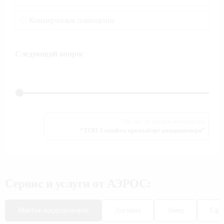
Коммерческое помещение
Следующий вопрос
Чек лист от эксперта в вентиляции
“ТОП-5 ошибок при выборе кондиционера”
Сервис и услуги от АЭРОС:
Монтаж кондиционеров
Доставка
Замер
Гара