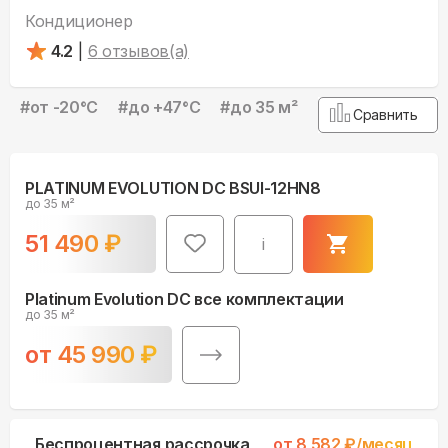
Кондиционер
4.2
|
6
отзывов(а)
#
от -20°С
#
до +47°С
#
до 35 м²
Сравнить
PLATINUM EVOLUTION DC BSUI-12HN8
до 35 м²
51 490
₽
i
Platinum Evolution DC все комплектации
до 35 м²
от
45 990
₽
Беспроцентная рассрочка
от
8 582
₽/месяц