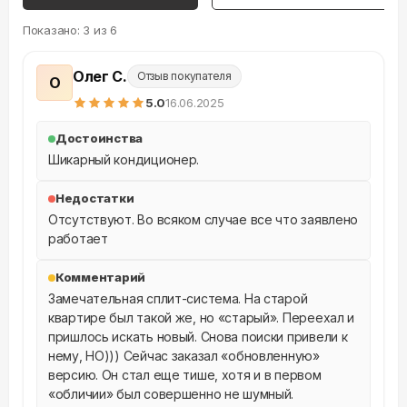
Показано:
3
из
6
Олег С.
Отзыв покупателя
О
5
.0
16.06.2025
Достоинства
Шикарный кондиционер.
Недостатки
Отсутствуют. Во всяком случае все что заявлено 
работает
Комментарий
Замечательная сплит-система. На старой 
квартире был такой же, но «старый». Переехал и 
пришлось искать новый. Снова поиски привели к 
нему, НО))) Сейчас заказал «обновленную» 
версию. Он стал еще тише, хотя и в первом 
«обличии» был совершенно не шумный. 