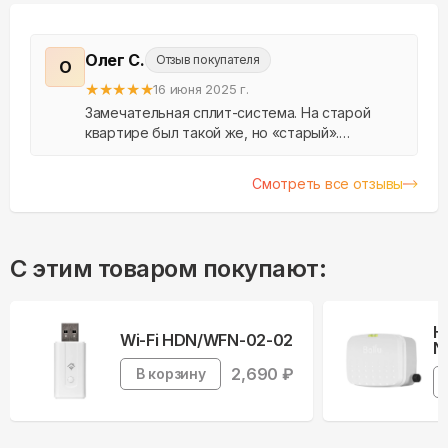
Олег С.
Отзыв покупателя
О
★
★
★
★
★
16 июня 2025 г.
Замечательная сплит-система. На старой
квартире был такой же, но «старый».
Переехал и пришлось искать новый. Снова
поиски привели к нему, НО))) Сейчас заказал
Смотреть все отзывы
«обновленную» верс...
С этим товаром покупают:
Н
Wi-Fi HDN/WFN-02-02
N
2,690
₽
В корзину