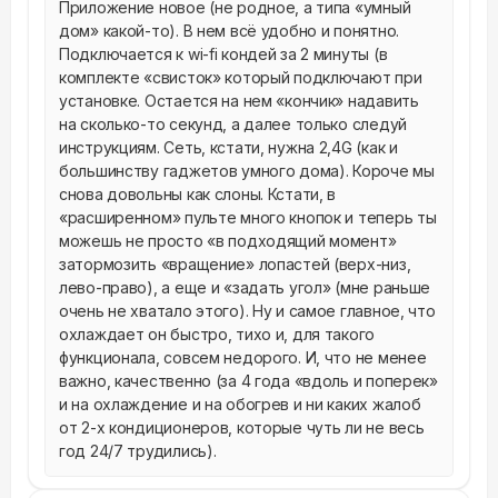
Приложение новое (не родное, а типа «умный 
дом» какой-то). В нем всё удобно и понятно. 
Подключается к wi-fi кондей за 2 минуты (в 
комплекте «свисток» который подключают при 
установке. Остается на нем «кончик» надавить 
на сколько-то секунд, а далее только следуй 
инструкциям. Сеть, кстати, нужна 2,4G (как и 
большинству гаджетов умного дома). Короче мы 
снова довольны как слоны. Кстати, в 
«расширенном» пульте много кнопок и теперь ты 
можешь не просто «в подходящий момент» 
затормозить «вращение» лопастей (верх-низ, 
лево-право), а еще и «задать угол» (мне раньше 
очень не хватало этого). Ну и самое главное, что 
охлаждает он быстро, тихо и, для такого 
функционала, совсем недорого. И, что не менее 
важно, качественно (за 4 года «вдоль и поперек» 
и на охлаждение и на обогрев и ни каких жалоб 
от 2-х кондиционеров, которые чуть ли не весь 
год 24/7 трудились).